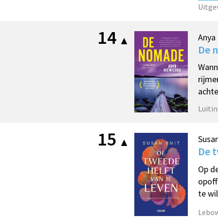
Uitge
14
Anya 
De 
Wanne
rijme
achte
Luitin
15
Susa
De t
Op de
opoff
te wi
Lebow