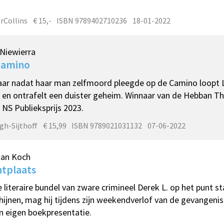
rCollins
€ 15,-
ISBN 9789402710236
18-01-2022
Niewierra
Camino
aar nadat haar man zelfmoord pleegde op de Camino loopt 
 en ontrafelt een duister geheim. Winnaar van de Hebban Thri
 NS Publieksprijs 2023.
gh-Sijthoff
€ 15,99
ISBN 9789021031132
07-06-2022
an Koch
htplaats
e literaire bundel van zware crimineel Derek L. op het punt st
hijnen, mag hij tijdens zijn weekendverlof van de gevangenis
jn eigen boekpresentatie.