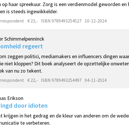
 op haar spreekuur. Zorg is een verdienmodel geworden en 
n is steeds ingewikkelder.
rrespondent
€ 23,-
ISBN 9789493254527
10-12-2024
er Schimmelpenninck
domheid regeert
m zeggen politici, mediamakers en influencers dingen waa
ie niet kloppen? Dit boek analyseert de opzettelijke onwete
iek van nu zo tekent.
rrespondent
€ 22,-
ISBN 9789493254497
04-11-2024
as Erikson
ingd door idioten
ht krijgen in het gedrag en de kleur van anderen om de wede
nicatie te verbeteren.