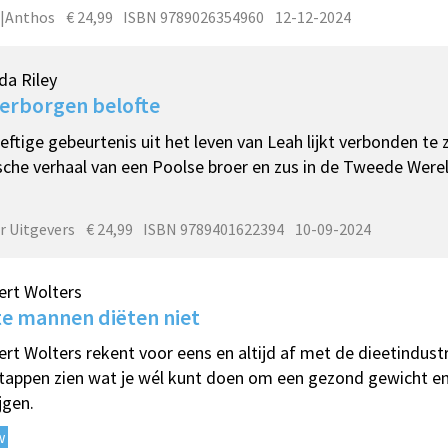
|Anthos
€ 24,99
ISBN 9789026354960
12-12-2024
da Riley
erborgen belofte
eftige gebeurtenis uit het leven van Leah lijkt verbonden te 
sche verhaal van een Poolse broer en zus in de Tweede Were
r Uitgevers
€ 24,99
ISBN 9789401622394
10-09-2024
rt Wolters
e mannen diëten niet
rt Wolters rekent voor eens en altijd af met de dieetindustri
stappen zien wat je wél kunt doen om een gezond gewicht en
jgen.
w