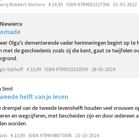
verij Robbert Wolters
€ 19,95
ISBN 9789083227306
01-03-2022
Niewierra
nomade
er Olga’s dementerende vader herinneringen begint op te ha
n met de geschiedenis zoals zij die kent, gaat ze twijfelen o
rgrond.
gh-Sijthoff
€ 23,99
ISBN 9789021032559
28-05-2024
n Smit
weede helft van je leven
 drempel van de tweede levenshelft houden veel vrouwen op
eren en wegcijferen, met bescheiden zijn en door iedereen 
llen worden.
ski
€ 23,99
ISBN 9789048873845
15-10-2024