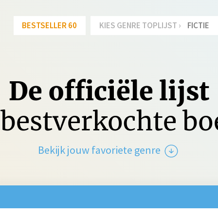
BESTSELLER 60
KIES GENRE TOPLIJST ›
FICTIE
De officiële lijst
bestverkochte b
Bekijk jouw favoriete genre
tie
Spanning
Jeu