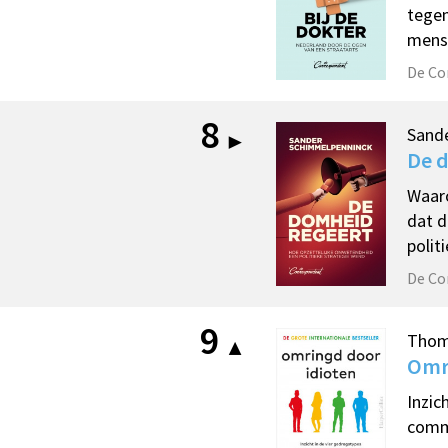
tegen
mense
De Co
8
Sand
De 
Waaro
dat d
polit
De Co
9
Thom
Omr
Inzic
commu