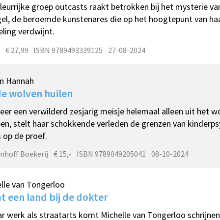
leurrijke groep outcasts raakt betrokken bij het mysterie v
el, de beroemde kunstenares die op het hoogtepunt van haa
eling verdwijnt.
€ 27,99
ISBN 9789493339125
27-08-2024
in Hannah
de wolven huilen
er een verwilderd zesjarig meisje helemaal alleen uit het 
en, stelt haar schokkende verleden de grenzen van kinderpsy
 op de proef.
nhoff Boekerij
€ 15,-
ISBN 9789049205041
08-10-2024
lle van Tongerloo
 een land bij de dokter
ar werk als straatarts komt Michelle van Tongerloo schrijne