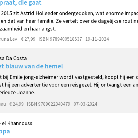
praat, die gaat
 2015 zit Astrid Holleeder ondergedoken, wat enorme impac
 en dat van haar familie. Ze vertelt over de dagelijkse routi
zaamheid en haar angst.
runa Lev.
€ 27,99
ISBN 9789400518537
19-11-2024
sa Da Costa
et blauw van de hemel
 bij Emile jong-alzheimer wordt vastgesteld, koopt hij een
st hij een advertentie voor een reisgezel. Hij ontvangt een 
rieuze Joanne.
eau
€ 24,99
ISBN 9789022340479
07-03-2024
 el Khannoussi
ppa