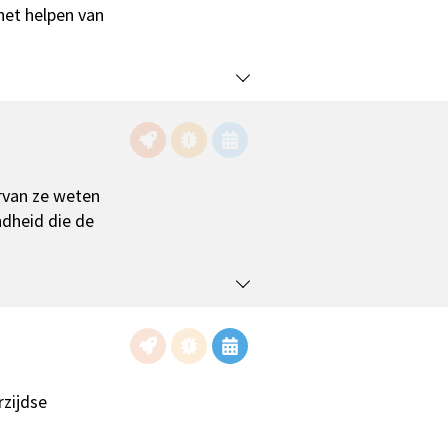
het helpen van
rvan ze weten
ndheid die de
rzijdse