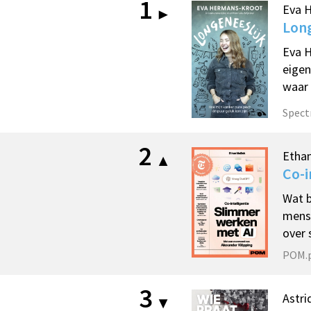
1
Eva 
Long
Eva H
eigen
waar 
Spec
2
Ethan
Co-i
Wat b
mensh
over
POM.p
3
Astri