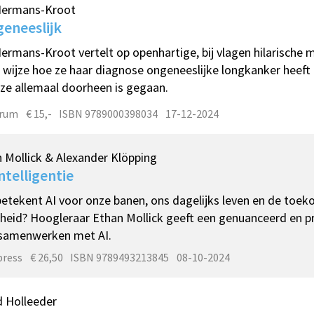
Hermans-Kroot
eneeslijk
ermans-Kroot vertelt op openhartige, bij vlagen hilarische 
 wijze hoe ze haar diagnose ongeneeslijke longkanker heeft
ze allemaal doorheen is gegaan.
trum
€ 15,-
ISBN 9789000398034
17-12-2024
 Mollick & Alexander Klöpping
ntelligentie
etekent AI voor onze banen, ons dagelijks leven en de toek
eid? Hoogleraar Ethan Mollick geeft een genuanceerd en pr
 samenwerken met AI.
ress
€ 26,50
ISBN 9789493213845
08-10-2024
d Holleeder