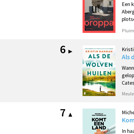
Een k
Aberg
plots
Pluim
6
Krist
Als 
Wanne
gelop
Cates
Meule
7
Miche
Komt
In ha