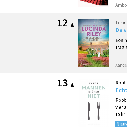
Ambo
12
Lucin
De v
Een h
tragi
Xande
13
Robbe
Echt
Robbe
vier 
te kri
Nieu