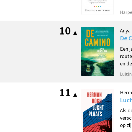
Harpe
10
Anya 
De 
Een j
route
en de
Luitin
11
Herm
Luc
Als d
versc
op zi