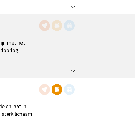
zijn met het
ldoorlog.
e en laat in
 sterk lichaam