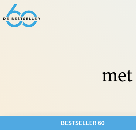
met 
Non-Fic
BESTSELLER 60
Fictie