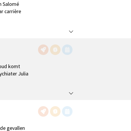
an Salomé
r carrière
woud komt
chiater Julia
nde gevallen