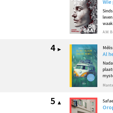
Wie 
Sinds
leven
waak
A.W. B
4
Mélis
Al h
Nadat
plaat
myste
Mant
5
Safae
Oro