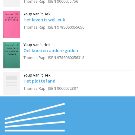
Thomas Rap
ISBN 9060055756
Youp van 't Hek
Het leven is wél leuk
Thomas Rap
ISBN 9789060055656
Youp van 't Hek
Oelikoeli en andere goden
Thomas Rap
ISBN 9789060056318
Youp van 't Hek
Het platte land
Thomas Rap
ISBN 9060052897