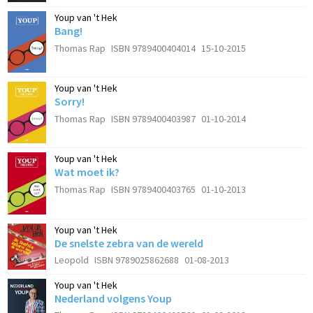
Youp van 't Hek
Bang!
Thomas Rap
ISBN 9789400404014
15-10-2015
Youp van 't Hek
Sorry!
Thomas Rap
ISBN 9789400403987
01-10-2014
Youp van 't Hek
Wat moet ik?
Thomas Rap
ISBN 9789400403765
01-10-2013
Youp van 't Hek
De snelste zebra van de wereld
Leopold
ISBN 9789025862688
01-08-2013
Youp van 't Hek
Nederland volgens Youp