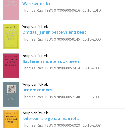
Ware woorden
Thomas Rap
ISBN 9789060059616
01-10-2010
Youp van 't Hek
Omdat jij mijn beste vriend bent
Thomas Rap
ISBN 9789060058145
01-10-2009
Youp van 't Hek
Bacteriën moeten ook leven
Thomas Rap
ISBN 9789060057414
01-10-2008
Youp van 't Hek
Droomzomers
Thomas Rap
ISBN 9789060057148
01-05-2008
Youp van 't Hek
Iedereen is eigenaar van iets
Thomas Rap
ISBN 9789060056929
01-10-2007