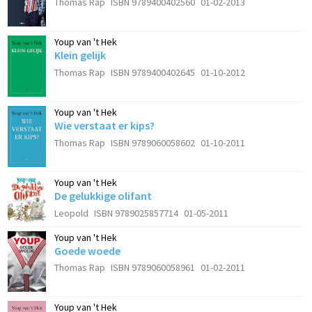
Thomas Rap
ISBN 9789400402560
01-02-2013
Youp van 't Hek
Klein gelijk
Thomas Rap
ISBN 9789400402645
01-10-2012
Youp van 't Hek
Wie verstaat er kips?
Thomas Rap
ISBN 9789060058602
01-10-2011
Youp van 't Hek
De gelukkige olifant
Leopold
ISBN 9789025857714
01-05-2011
Youp van 't Hek
Goede woede
Thomas Rap
ISBN 9789060058961
01-02-2011
Youp van 't Hek