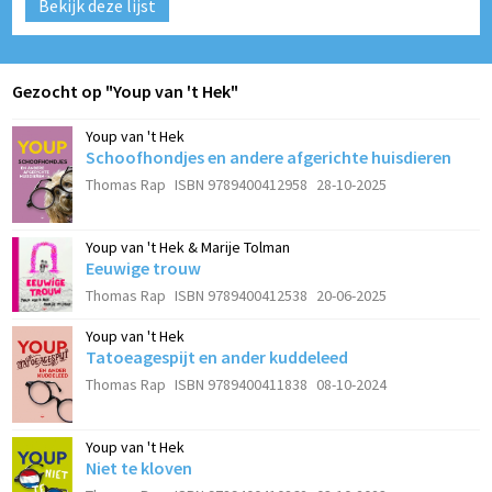
Bekijk deze lijst
Gezocht op "Youp van 't Hek"
Youp van 't Hek
Schoofhondjes en andere afgerichte huisdieren
Thomas Rap
ISBN 9789400412958
28-10-2025
Youp van 't Hek & Marije Tolman
Eeuwige trouw
Thomas Rap
ISBN 9789400412538
20-06-2025
Youp van 't Hek
Tatoeagespijt en ander kuddeleed
Thomas Rap
ISBN 9789400411838
08-10-2024
Youp van 't Hek
Niet te kloven