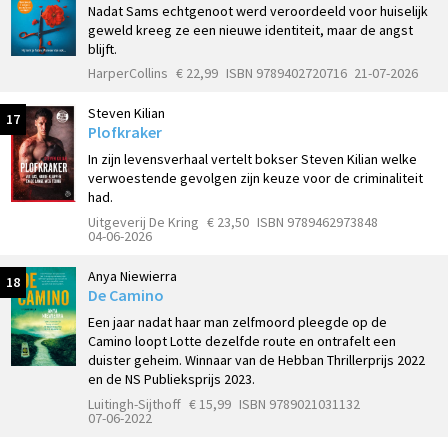
Nadat Sams echtgenoot werd veroordeeld voor huiselijk
geweld kreeg ze een nieuwe identiteit, maar de angst
blijft.
HarperCollins
€ 22,99
ISBN 9789402720716
21-07-2026
Steven Kilian
17
Plofkraker
In zijn levensverhaal vertelt bokser Steven Kilian welke
verwoestende gevolgen zijn keuze voor de criminaliteit
had.
Uitgeverij De Kring
€ 23,50
ISBN 9789462973848
04-06-2026
Anya Niewierra
18
De Camino
Een jaar nadat haar man zelfmoord pleegde op de
Camino loopt Lotte dezelfde route en ontrafelt een
duister geheim. Winnaar van de Hebban Thrillerprijs 2022
en de NS Publieksprijs 2023.
Luitingh-Sijthoff
€ 15,99
ISBN 9789021031132
07-06-2022