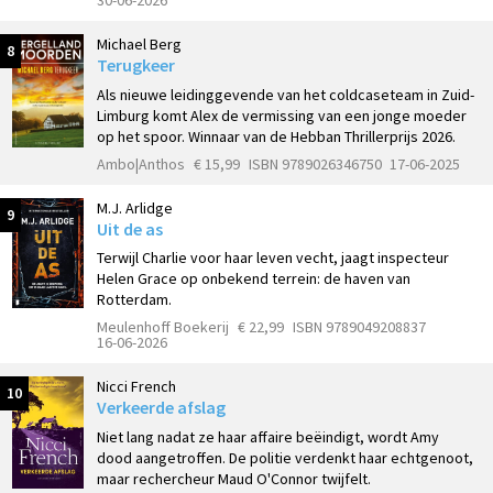
30-06-2026
Michael Berg
8
Terugkeer
Als nieuwe leidinggevende van het coldcaseteam in Zuid-
Limburg komt Alex de vermissing van een jonge moeder
op het spoor. Winnaar van de Hebban Thrillerprijs 2026.
Ambo|Anthos
€ 15,99
ISBN 9789026346750
17-06-2025
M.J. Arlidge
9
Uit de as
Terwijl Charlie voor haar leven vecht, jaagt inspecteur
Helen Grace op onbekend terrein: de haven van
Rotterdam.
Meulenhoff Boekerij
€ 22,99
ISBN 9789049208837
16-06-2026
Nicci French
10
Verkeerde afslag
Niet lang nadat ze haar affaire beëindigt, wordt Amy
dood aangetroffen. De politie verdenkt haar echtgenoot,
maar rechercheur Maud O'Connor twijfelt.