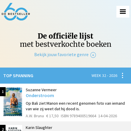
De officiële lijst
met bestverkochte boeken
Bekijk jouw favoriete genre
Non-Fictie
Spanni
TOP SPANNING
WEEK 32 - 2026
Fictie
Suzanne Vermeer
1
Onderstroom
Op Bali ziet Manon een recent genomen foto van iemand
van wie zij weet dat hij dood is.
A.W. Bruna
€ 17,50
ISBN 9789400519664
14-04-2026
Karin Slaughter
2