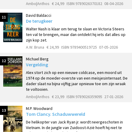
Ambo|Anthos
€ 24,99
ISBN 9789026370182
08-04-2026
David Baldacci
11
De terugkeer
Walter Nash is klaar om terug te slaan en Victoria Steers
ten val te brengen, maar dan ontdekt hij iets dat alles op
zijn kop zet.
A.W. Bruna
€ 24,99
ISBN 9789400519725
07-05-2026
Michael Berg
12
Vergelding
Alex stort zich op een nieuwe coldcase, een moord uit
1974 op de moeder-overste van een meisjesinternaat. De
dader slaat na bijna vijftig jaar opnieuw toe om zijn wraak
te voltooien.
Ambo|Anthos
€ 23,99
ISBN 9789026359095
27-01-2026
M.P. Woodward
13
Tom Clancy. Schaduwwereld
De helikopter van Jack Ryan jr. wordt neergeschoten in
Vietnam. In de jungle van Zuidoost-Azië hoeft hij niet te