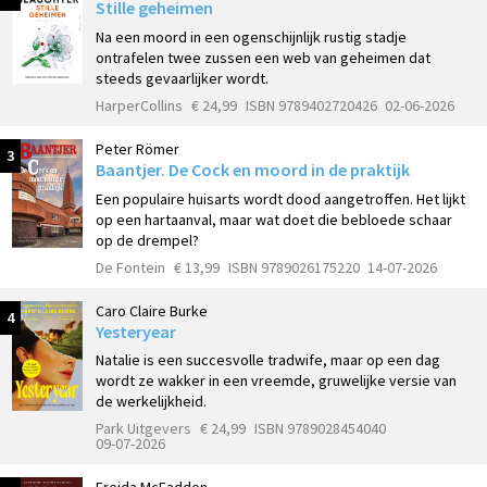
Stille geheimen
Na een moord in een ogenschijnlijk rustig stadje
ontrafelen twee zussen een web van geheimen dat
steeds gevaarlijker wordt.
HarperCollins
€ 24,99
ISBN 9789402720426
02-06-2026
Peter Römer
3
Baantjer. De Cock en moord in de praktijk
Een populaire huisarts wordt dood aangetroffen. Het lijkt
op een hartaanval, maar wat doet die bebloede schaar
op de drempel?
De Fontein
€ 13,99
ISBN 9789026175220
14-07-2026
Caro Claire Burke
4
Yesteryear
Natalie is een succesvolle tradwife, maar op een dag
wordt ze wakker in een vreemde, gruwelijke versie van
de werkelijkheid.
Park Uitgevers
€ 24,99
ISBN 9789028454040
09-07-2026