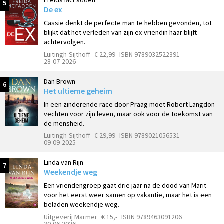
Freida McFadden
5
De ex
Cassie denkt de perfecte man te hebben gevonden, tot
blijkt dat het verleden van zijn ex-vriendin haar blijft
achtervolgen.
Luitingh-Sijthoff
€ 22,99
ISBN 9789032522391
28-07-2026
Dan Brown
6
Het ultieme geheim
In een zinderende race door Praag moet Robert Langdon
vechten voor zijn leven, maar ook voor de toekomst van
de mensheid.
Luitingh-Sijthoff
€ 29,99
ISBN 9789021056531
09-09-2025
Linda van Rijn
7
Weekendje weg
Een vriendengroep gaat drie jaar na de dood van Marit
voor het eerst weer samen op vakantie, maar het is een
beladen weekendje weg.
Uitgeverij Marmer
€ 15,-
ISBN 9789463091206