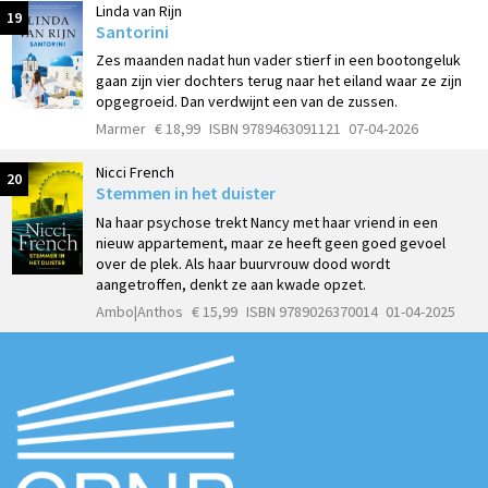
Linda van Rijn
19
Santorini
Zes maanden nadat hun vader stierf in een bootongeluk
gaan zijn vier dochters terug naar het eiland waar ze zijn
opgegroeid. Dan verdwijnt een van de zussen.
Marmer
€ 18,99
ISBN 9789463091121
07-04-2026
Nicci French
20
Stemmen in het duister
Na haar psychose trekt Nancy met haar vriend in een
nieuw appartement, maar ze heeft geen goed gevoel
over de plek. Als haar buurvrouw dood wordt
aangetroffen, denkt ze aan kwade opzet.
Ambo|Anthos
€ 15,99
ISBN 9789026370014
01-04-2025