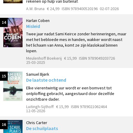
rekenen op hulp van buitenaf.
A.W. Bruna
€ 24,99
ISBN 9789400520196
02-07-2026
Harlan Coben
14
Misleid
Twee jaar nadat Sami Keirce zonder herinneringen, maar
met het bebloede mes in handen, wakker wordt naast
het lichaam van Anna, komt ze zijn klaslokaal binnen
lopen.
Meulenhoff Boekerij
€ 15,99
ISBN 9789049203726
25-03-2025
Samuel Bjørk
15
De laatste ochtend
Elke vierentwintig uur wordt er een bomvest tot
ontploffing gebracht, aangestuurd door dezelfde
onzichtbare dader.
Luitingh-Sijthoff
€ 15,99
ISBN 9789021062464
12-05-2026
Chris Carter
16
De schuilplaats