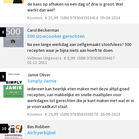
de kans op afhaken na een dag of drie is groot. Wat
werkt dan wel?
Kosmos
€ 25,99
ISBN 9789043933414
09-04-2024
Carol Beckerman
8
500 slowcooker gerechten
Na een lange werkdag aan zelfgemaakt stoofvlees? 500
recepten waar je bijna niets aan hoeft te doen.
Veltman Uitgevers
€ 9,99
ISBN 9789048304417
01-11-2011
Jamie Oliver
9
Simply Jamie
Iedereen kan heerlijk eten maken met deze altijd-goed
recepten, van makkelijke en snelle maaltijden voor
werkdagen tot gerechten die je kunt maken met wat er in
je voorraadkast staat.
Kosmos
€ 29,99
ISBN 9789043936576
26-09-2024
Bas Robben
10
Airfryerbijbel