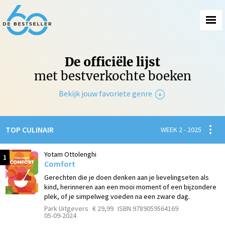
De officiële lijst
met bestverkochte boeken
Bekijk jouw favoriete genre
Non-Fictie
Spanni
TOP CULINAIR
WEEK 2 - 2025
Fictie
Yotam Ottolenghi
1
Comfort
Gerechten die je doen denken aan je lievelingseten als
kind, herinneren aan een mooi moment of een bijzondere
plek, of je simpelweg voeden na een zware dag.
Park Uitgevers
€ 29,99
ISBN 9789059564169
05-09-2024