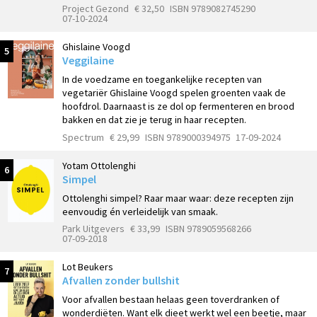
Project Gezond
€ 32,50
ISBN 9789082745290
07-10-2024
Ghislaine Voogd
5
Veggilaine
In de voedzame en toegankelijke recepten van
vegetariër Ghislaine Voogd spelen groenten vaak de
hoofdrol. Daarnaast is ze dol op fermenteren en brood
bakken en dat zie je terug in haar recepten.
Spectrum
€ 29,99
ISBN 9789000394975
17-09-2024
Yotam Ottolenghi
6
Simpel
Ottolenghi simpel? Raar maar waar: deze recepten zijn
eenvoudig én verleidelijk van smaak.
Park Uitgevers
€ 33,99
ISBN 9789059568266
07-09-2018
Lot Beukers
7
Afvallen zonder bullshit
Voor afvallen bestaan helaas geen toverdranken of
wonderdiëten. Want elk dieet werkt wel een beetje, maar