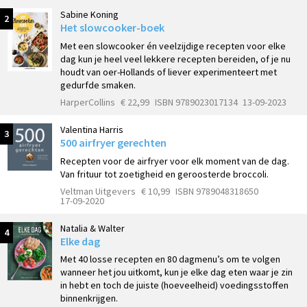
Sabine Koning
2
Het slowcooker-boek
Met een slowcooker én veelzijdige recepten voor elke
dag kun je heel veel lekkere recepten bereiden, of je nu
houdt van oer-Hollands of liever experimenteert met
gedurfde smaken.
HarperCollins
€ 22,99
ISBN 9789023017134
13-09-2023
Valentina Harris
3
500 airfryer gerechten
Recepten voor de airfryer voor elk moment van de dag.
Van frituur tot zoetigheid en geroosterde broccoli.
Veltman Uitgevers
€ 10,99
ISBN 9789048318650
17-09-2020
Natalia & Walter
4
Elke dag
Met 40 losse recepten en 80 dagmenu’s om te volgen
wanneer het jou uitkomt, kun je elke dag eten waar je zin
in hebt en toch de juiste (hoeveelheid) voedingsstoffen
binnenkrijgen.