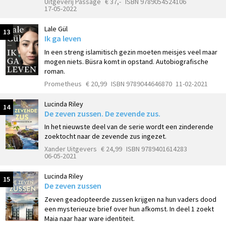
Uitgeverij Passage
€ 37,-
ISBN 9789054524106
17-05-2022
Lale Gül
13
Ik ga leven
In een streng islamitisch gezin moeten meisjes veel maar
mogen niets. Büsra komt in opstand. Autobiografische
roman.
Prometheus
€ 20,99
ISBN 9789044646870
11-02-2021
Lucinda Riley
14
De zeven zussen. De zevende zus.
In het nieuwste deel van de serie wordt een zinderende
zoektocht naar de zevende zus ingezet.
Xander Uitgevers
€ 24,99
ISBN 9789401614283
06-05-2021
Lucinda Riley
15
De zeven zussen
Zeven geadopteerde zussen krijgen na hun vaders dood
een mysterieuze brief over hun afkomst. In deel 1 zoekt
Maia naar haar ware identiteit.