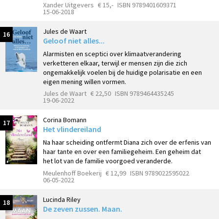
Xander Uitgevers
€ 15,-
ISBN 9789401609371
15-06-2018
Jules de Waart
16
Geloof niet alles...
Alarmisten en sceptici over klimaatverandering
verketteren elkaar, terwijl er mensen zijn die zich
ongemakkelijk voelen bij de huidige polarisatie en een
eigen mening willen vormen.
Jules de Waart
€ 22,50
ISBN 9789464435245
19-06-2022
Corina Bomann
17
Het vlindereiland
Na haar scheiding ontfermt Diana zich over de erfenis van
haar tante en over een familiegeheim. Een geheim dat
het lot van de familie voorgoed veranderde.
Meulenhoff Boekerij
€ 12,99
ISBN 9789022595022
06-05-2022
Lucinda Riley
18
De zeven zussen. Maan.