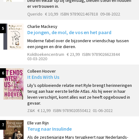
beuren elkaar op bij tegenslag, bieden steun en houden
er vertrouwen in.
Querido
€ 10,99
ISBN 9789021467818
09-08-2022
Charlie Mackesy
5
De jongen, de mol, de vos en het paard
Moderne fabel over de bijzondere vriendschap tussen
een jongen en drie dieren.
KokBoekencentrum
€ 23,99
ISBN 9789026623844
03-03-2020
Colleen Hoover
6
It Ends With Us
Lily’s opbloeiende relatie met Ryle brengt herinneringen
terug aan haar eerste liefde Atlas. Als hij weer in haar
leven verschijnt, komt alles wat ze heeft opgebouwd in
gevaar.
Z&K
€ 12,99
ISBN 9789020550412
01-06-2022
Elle van Rijn
7
Terug naar Insulinde
Als de zestienjarige Mary terugkeert naar Nederlands-