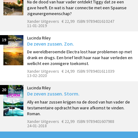
Na de dood van haar vader ontdekt Tiggy dat ze een
gave heeft. En wat is haar connectie met een Spaanse
zigeunergemeenschap?
Xander Uitgevers
€ 22,99
ISBN 9789401610247
11-01-2019
Lucinda Riley
19
De zeven zussen. Zon.
De wereldberoemde Electra lost haar problemen op met
drank en drugs. Een brief leidt haar naar haar verleden en
wellicht een zonnigere toekomst.
Xander Uitgevers
€ 24,99
ISBN 9789401611039
13-02-2020
Lucinda Riley
20
De zeven zussen. Storm.
Ally en haar zussen krijgen na de dood van hun vader de
testamentaire opdracht hun ware afkomst te vinden.
Roman.
Xander Uitgevers
€ 22,99
ISBN 9789401607988
24-01-2018