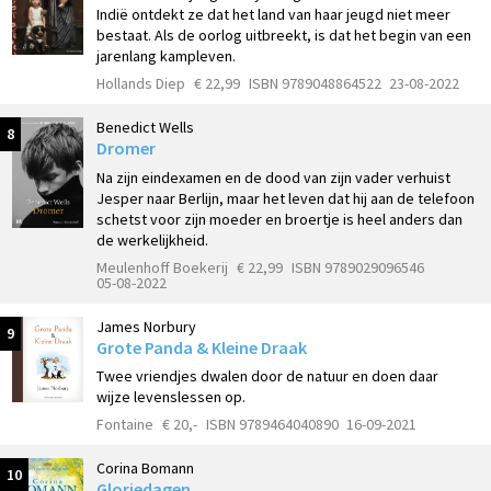
Indië ontdekt ze dat het land van haar jeugd niet meer
bestaat. Als de oorlog uitbreekt, is dat het begin van een
jarenlang kampleven.
Hollands Diep
€ 22,99
ISBN 9789048864522
23-08-2022
Benedict Wells
8
Dromer
Na zijn eindexamen en de dood van zijn vader verhuist
Jesper naar Berlijn, maar het leven dat hij aan de telefoon
schetst voor zijn moeder en broertje is heel anders dan
de werkelijkheid.
Meulenhoff Boekerij
€ 22,99
ISBN 9789029096546
05-08-2022
James Norbury
9
Grote Panda & Kleine Draak
Twee vriendjes dwalen door de natuur en doen daar
wijze levenslessen op.
Fontaine
€ 20,-
ISBN 9789464040890
16-09-2021
Corina Bomann
10
Gloriedagen