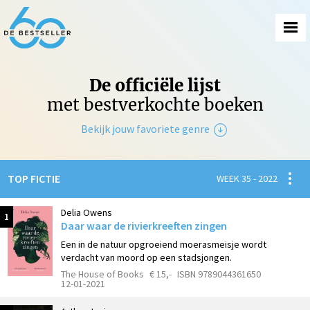
De officiële lijst
met bestverkochte boeken
Bekijk jouw favoriete genre
Non-Fictie
Spanni
TOP FICTIE
WEEK 35 - 2022
Fictie
Delia Owens
1
Daar waar de rivierkreeften zingen
Een in de natuur opgroeiend moerasmeisje wordt
verdacht van moord op een stadsjongen.
The House of Books
€ 15,-
ISBN 9789044361650
12-01-2021