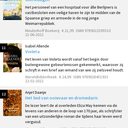
Het personeel van een hospitaal voor álle Berlijners is
vastbesloten een veilige haven te zijn te midden van de
Spaanse griep en armoede in de nog jonge
Weimarrepubliek.
Meulenhoff Boekerij
€ 21,99
ISBN 9789022595510
21-06-2022
Isabel Allende
11
Violeta
Het leven van Violeta wordt vanaf het begin door
buitengewone gebeurtenissen gekenmerkt, waarover zij
schrijft in een brief aan iemand van wie zij zielsveel houdt.
Wereldbibliotheek
€ 24,99
ISBN 9789028451933
22-02-2022
Anjet Daanje
12
Het lied van ooievaar en dromedaris
De lezer leert de al overleden Eliza May kennen via de
levens van anderen in de loop van 170 jaar, als schrijfster
van een uitzonderlijke roman die tijdens haar leven werd
verguisd.