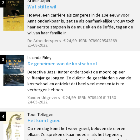
Arthur Japin
2
Wat stilte wil
Hoewel een carrière als zangeres in de 19e eeuw voor
Anna ondenkbaar is, zet ze als onafhankelijke vrouw toch
haar eerste stappen in de muziek en de liefde, tegen de
wil van haar familie in.
De Arbeiderspers
€ 24,99
ISBN 9789029542869
25-08-2022
Lucinda Riley
3
De geheimen van de kostschool
Detective Jazz Hunter onderzoekt de moord op een
vijftienjarige jongen. Ze duikt in de geschiedenis van de
kostschool en ontdekt dat heel veel mensen iets te
verbergen hebben.
Xander Uitgevers
€ 24,99
ISBN 9789401617130
24-05-2022
Toon Tellegen
4
Het komt goed
Op een dag komt het weer goed, beloven de dieren
elkaar. Ze spreken elkaar moed in als het tegenzit,