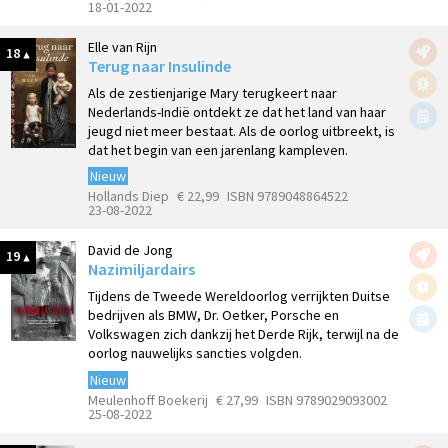
18-01-2022
Elle van Rijn
18
Terug naar Insulinde
Als de zestienjarige Mary terugkeert naar
Nederlands-Indië ontdekt ze dat het land van haar
jeugd niet meer bestaat. Als de oorlog uitbreekt, is
dat het begin van een jarenlang kampleven.
Nieuw
Hollands Diep
€ 22,99
ISBN 9789048864522
23-08-2022
David de Jong
19
Nazimiljardairs
Tijdens de Tweede Wereldoorlog verrijkten Duitse
bedrijven als BMW, Dr. Oetker, Porsche en
Volkswagen zich dankzij het Derde Rijk, terwijl na de
oorlog nauwelijks sancties volgden.
Nieuw
Meulenhoff Boekerij
€ 27,99
ISBN 9789029093002
25-08-2022