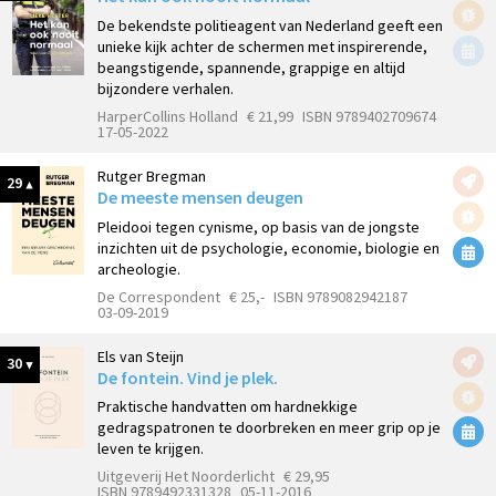
De bekendste politieagent van Nederland geeft een
unieke kijk achter de schermen met inspirerende,
beangstigende, spannende, grappige en altijd
bijzondere verhalen.
HarperCollins Holland
€ 21,99
ISBN 9789402709674
17-05-2022
Rutger Bregman
29
De meeste mensen deugen
Pleidooi tegen cynisme, op basis van de jongste
inzichten uit de psychologie, economie, biologie en
archeologie.
De Correspondent
€ 25,-
ISBN 9789082942187
03-09-2019
Els van Steijn
30
De fontein. Vind je plek.
Praktische handvatten om hardnekkige
gedragspatronen te doorbreken en meer grip op je
leven te krijgen.
Uitgeverij Het Noorderlicht
€ 29,95
ISBN 9789492331328
05-11-2016