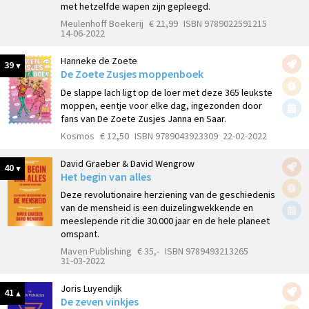
met hetzelfde wapen zijn gepleegd.
Meulenhoff Boekerij
€ 21,99
ISBN 9789022591215
14-06-2022
Hanneke de Zoete
39
De Zoete Zusjes moppenboek
De slappe lach ligt op de loer met deze 365 leukste
moppen, eentje voor elke dag, ingezonden door
fans van De Zoete Zusjes Janna en Saar.
Kosmos
€ 12,50
ISBN 9789043923309
22-02-2022
David Graeber & David Wengrow
40
Het begin van alles
Deze revolutionaire herziening van de geschiedenis
van de mensheid is een duizelingwekkende en
meeslepende rit die 30.000 jaar en de hele planeet
omspant.
Maven Publishing
€ 35,-
ISBN 9789493213265
31-03-2022
Joris Luyendijk
41
De zeven vinkjes