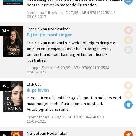
bestseller met kalmerende illustraties.
Meulenhoff Boekerij
€ 17,99
ISBN 9789022581124
09-06-2017
Francis van Broekhuizen
34
Bij twijfel hard zingen
Francis van Broekhuizen weidt op eigenzinnige en
ontroerende wijze uit over haar roerige leven,
ondersteund door haar eigen humoristische
illustraties.
Luitingh-Sijthoff
€ 20,99
ISBN 9789021030524
07-06-2022
Lale Gül
35
Ik ga leven
In een streng islamitisch gezin moeten meisjes veel
maar mogen niets. Büsra komt in opstand.
Autobiografische roman.
Prometheus
€ 20,99
ISBN 9789044646870
11-02-2021
Marcel van Roosmalen
36