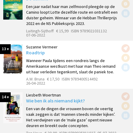
Een jaar nadat haar man zelfmoord pleegde op de
Camino loopt Lotte dezelfde route en ontrafelt een
duister geheim. Winnaar van de Hebban Thrillerprijs
2022 en de NS Publieksprijs 2023.
Luitingh-Sijthoff
€ 15,99
ISBN 9789021031132
07-06-2022
Suzanne Vermeer
13
Roadtrip
Wanneer Paula tijdens een rondreis langs de
Amerikaanse westkust met haar man Theo iemand
uit haar verleden tegenkomt, slaat de paniek toe.
A.W. Bruna
€ 17,50
ISBN 9789400514492
26-04-2022
Liesbeth Woertman
14
Wie ben ik als niemand kijkt?
Een van de dingen die vrouwen boven de veertig
vaak zeggen is dat ‘mannen steeds minder kijken’.
Het verdwijnen van de ‘male gaze’ opent nieuwe
deuren en breekt oude concepten.
Ten Have
€ 20,99
ISBN 9789025911027
05-07-2022