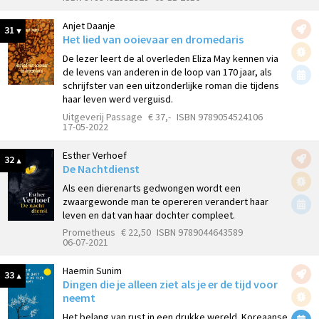
Anjet Daanje
31
Het lied van ooievaar en dromedaris
De lezer leert de al overleden Eliza May kennen via
de levens van anderen in de loop van 170 jaar, als
schrijfster van een uitzonderlijke roman die tijdens
haar leven werd verguisd.
Uitgeverij Passage
€ 37,-
ISBN 9789054524106
17-05-2022
Esther Verhoef
32
De Nachtdienst
Als een dierenarts gedwongen wordt een
zwaargewonde man te opereren verandert haar
leven en dat van haar dochter compleet.
Prometheus
€ 22,50
ISBN 9789044643589
06-07-2021
Haemin Sunim
33
Dingen die je alleen ziet als je er de tijd voor
neemt
Het belang van rust in een drukke wereld. Koreaanse