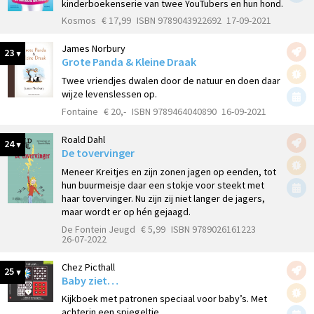
kinderboekenserie van twee YouTubers en hun hond.
Kosmos
€ 17,99
ISBN 9789043922692
17-09-2021
James Norbury
23
Grote Panda & Kleine Draak
Twee vriendjes dwalen door de natuur en doen daar
wijze levenslessen op.
Fontaine
€ 20,-
ISBN 9789464040890
16-09-2021
Roald Dahl
24
De tovervinger
Meneer Kreitjes en zijn zonen jagen op eenden, tot
hun buurmeisje daar een stokje voor steekt met
haar tovervinger. Nu zijn zij niet langer de jagers,
maar wordt er op hén gejaagd.
De Fontein Jeugd
€ 5,99
ISBN 9789026161223
26-07-2022
Chez Picthall
25
Baby ziet…
Kijkboek met patronen speciaal voor baby’s. Met
achterin een spiegeltje.