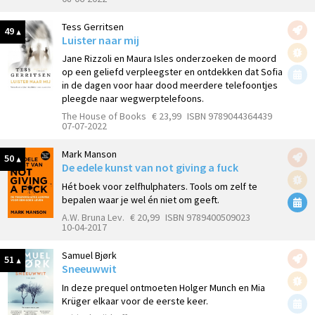
Tess Gerritsen
49
Luister naar mij
Jane Rizzoli en Maura Isles onderzoeken de moord
op een geliefd verpleegster en ontdekken dat Sofia
in de dagen voor haar dood meerdere telefoontjes
pleegde naar wegwerptelefoons.
The House of Books
€ 23,99
ISBN 9789044364439
07-07-2022
Mark Manson
50
De edele kunst van not giving a fuck
Hét boek voor zelfhulphaters. Tools om zelf te
bepalen waar je wel én niet om geeft.
A.W. Bruna Lev.
€ 20,99
ISBN 9789400509023
10-04-2017
Samuel Bjørk
51
Sneeuwwit
In deze prequel ontmoeten Holger Munch en Mia
Krüger elkaar voor de eerste keer.