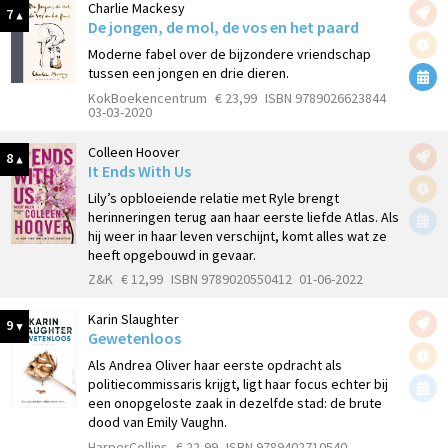
Charlie Mackesy
7
De jongen, de mol, de vos en het paard
Moderne fabel over de bijzondere vriendschap
tussen een jongen en drie dieren.
KokBoekencentrum
€ 23,99
ISBN 9789026623844
03-03-2020
Colleen Hoover
8
It Ends With Us
Lily’s opbloeiende relatie met Ryle brengt
herinneringen terug aan haar eerste liefde Atlas. Als
hij weer in haar leven verschijnt, komt alles wat ze
heeft opgebouwd in gevaar.
Z&K
€ 12,99
ISBN 9789020550412
01-06-2022
Karin Slaughter
9
Gewetenloos
Als Andrea Oliver haar eerste opdracht als
politiecommissaris krijgt, ligt haar focus echter bij
een onopgeloste zaak in dezelfde stad: de brute
dood van Emily Vaughn.
HarperCollins
€ 22,99
ISBN 9789402710540