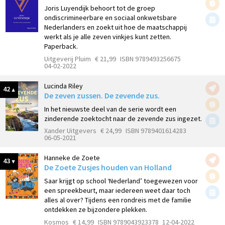
Joris Luyendijk behoort tot de groep
ondiscrimineerbare en sociaal onkwetsbare
Nederlanders en zoekt uit hoe de maatschappij
werkt als je alle zeven vinkjes kunt zetten.
Paperback.
Uitgeverij Pluim
€ 21,99
ISBN 9789493256675
04-02-2022
Lucinda Riley
42
De zeven zussen. De zevende zus.
In het nieuwste deel van de serie wordt een
zinderende zoektocht naar de zevende zus ingezet.
Xander Uitgevers
€ 24,99
ISBN 9789401614283
06-05-2021
Hanneke de Zoete
43
De Zoete Zusjes houden van Holland
Saar krijgt op school ‘Nederland’ toegewezen voor
een spreekbeurt, maar iedereen weet daar toch
alles al over? Tijdens een rondreis met de familie
ontdekken ze bijzondere plekken.
Kosmos
€ 14,99
ISBN 9789043923378
12-04-2022