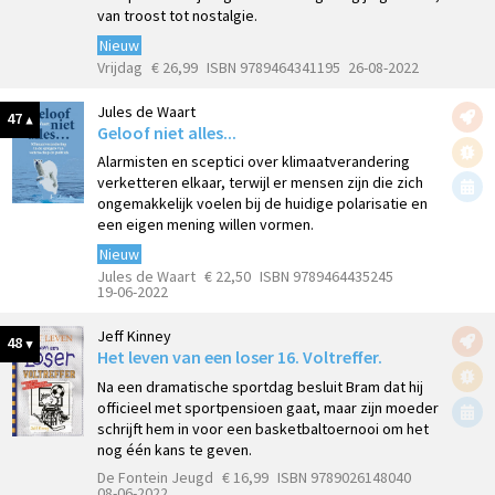
van troost tot nostalgie.
Nieuw
Vrijdag
€ 26,99
ISBN 9789464341195
26-08-2022
Jules de Waart
47
Geloof niet alles...
Alarmisten en sceptici over klimaatverandering
verketteren elkaar, terwijl er mensen zijn die zich
ongemakkelijk voelen bij de huidige polarisatie en
een eigen mening willen vormen.
Nieuw
Jules de Waart
€ 22,50
ISBN 9789464435245
19-06-2022
Jeff Kinney
48
Het leven van een loser 16. Voltreffer.
Na een dramatische sportdag besluit Bram dat hij
officieel met sportpensioen gaat, maar zijn moeder
schrijft hem in voor een basketbaltoernooi om het
nog één kans te geven.
De Fontein Jeugd
€ 16,99
ISBN 9789026148040
08-06-2022