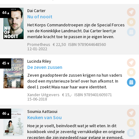
Dai Carter
44
Nu of nooit
Het Korps Commandotroepen zijn de Special Forces
van de Koninklijke Landmacht. Dai Carter leert je
mentale kracht toe te passen in je eigen leven.
Prometheus
€ 22,50
ISBN 9789044648560
12-01-2022
Lucinda Riley
45
De zeven zussen
Zeven geadopteerde zussen krijgen na hun vaders
dood een mysterieuze brief over hun afkomst. In
deel 1 zoekt Maia naar haar ware identiteit.
Xander Uitgevers
€ 15,-
ISBN 9789401609371
15-06-2018
Soumia Aattaoui
46
Keuken van Sou
Hoe je je voelt, beïnvloedt wat je wilt eten. In dit
kookboek vind je zeventig verrukkelijke en originele
recepten die zijn ingedeeld naar gelang je gemoed,