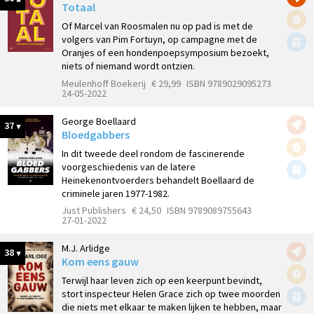
Totaal
Of Marcel van Roosmalen nu op pad is met de
volgers van Pim Fortuyn, op campagne met de
Oranjes of een hondenpoepsymposium bezoekt,
niets of niemand wordt ontzien.
Meulenhoff Boekerij
€ 29,99
ISBN 9789029095273
24-05-2022
George Boellaard
37
Bloedgabbers
In dit tweede deel rondom de fascinerende
voorgeschiedenis van de latere
Heinekenontvoerders behandelt Boellaard de
criminele jaren 1977-1982.
Just Publishers
€ 24,50
ISBN 9789089755643
27-01-2022
M.J. Arlidge
38
Kom eens gauw
Terwijl haar leven zich op een keerpunt bevindt,
stort inspecteur Helen Grace zich op twee moorden
die niets met elkaar te maken lijken te hebben, maar