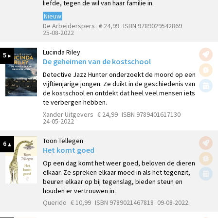
liefde, tegen de wil van haar familie in.
Nieuw
De Arbeiderspers
€ 24,99
ISBN 9789029542869
25-08-2022
Lucinda Riley
5
De geheimen van de kostschool
Detective Jazz Hunter onderzoekt de moord op een
vijftienjarige jongen. Ze duikt in de geschiedenis van
de kostschool en ontdekt dat heel veel mensen iets
te verbergen hebben.
Xander Uitgevers
€ 24,99
ISBN 9789401617130
24-05-2022
Toon Tellegen
6
Het komt goed
Op een dag komt het weer goed, beloven de dieren
elkaar. Ze spreken elkaar moed in als het tegenzit,
beuren elkaar op bij tegenslag, bieden steun en
houden er vertrouwen in.
Querido
€ 10,99
ISBN 9789021467818
09-08-2022