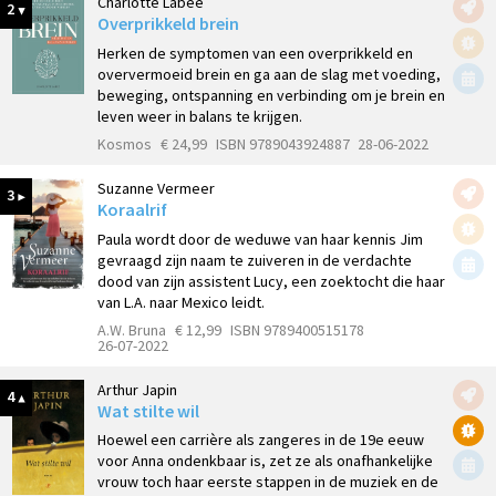
Charlotte Labee
2
Overprikkeld brein
Herken de symptomen van een overprikkeld en
oververmoeid brein en ga aan de slag met voeding,
beweging, ontspanning en verbinding om je brein en
leven weer in balans te krijgen.
Kosmos
€ 24,99
ISBN 9789043924887
28-06-2022
Suzanne Vermeer
3
Koraalrif
Paula wordt door de weduwe van haar kennis Jim
gevraagd zijn naam te zuiveren in de verdachte
dood van zijn assistent Lucy, een zoektocht die haar
van L.A. naar Mexico leidt.
A.W. Bruna
€ 12,99
ISBN 9789400515178
26-07-2022
Arthur Japin
4
Wat stilte wil
Hoewel een carrière als zangeres in de 19e eeuw
voor Anna ondenkbaar is, zet ze als onafhankelijke
vrouw toch haar eerste stappen in de muziek en de