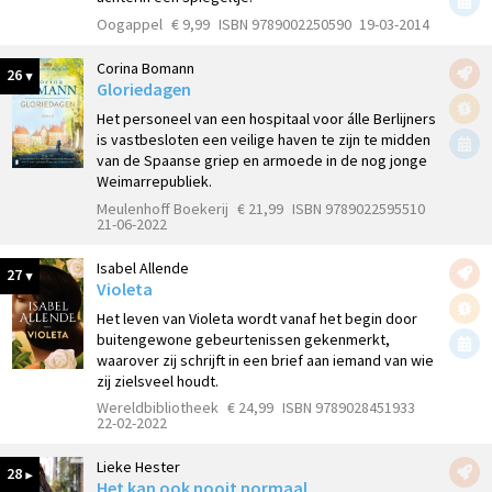
Oogappel
€ 9,99
ISBN 9789002250590
19-03-2014
Corina Bomann
26
Gloriedagen
Het personeel van een hospitaal voor álle Berlijners
is vastbesloten een veilige haven te zijn te midden
van de Spaanse griep en armoede in de nog jonge
Weimarrepubliek.
Meulenhoff Boekerij
€ 21,99
ISBN 9789022595510
21-06-2022
Isabel Allende
27
Violeta
Het leven van Violeta wordt vanaf het begin door
buitengewone gebeurtenissen gekenmerkt,
waarover zij schrijft in een brief aan iemand van wie
zij zielsveel houdt.
Wereldbibliotheek
€ 24,99
ISBN 9789028451933
22-02-2022
Lieke Hester
28
Het kan ook nooit normaal