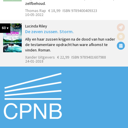
zelfbehoud.
Thomas Rap
€ 18,99
ISBN 9789400409323
10-05-2022
Lucinda Riley
60
De zeven zussen. Storm.
Ally en haar zussen krijgen na de dood van hun vader
de testamentaire opdracht hun ware afkomst te
vinden. Roman.
Xander Uitgevers
€ 22,99
ISBN 9789401607988
24-01-2018