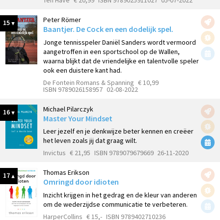
Peter Römer
15
Baantjer. De Cock en een dodelijk spel.
Jonge tennisspeler Daniël Sanders wordt vermoord
aangetroffen in een sportschool op de Wallen,
waarna blijkt dat de vriendelijke en talentvolle speler
ook een duistere kant had.
De Fontein Romans & Spanning
€ 10,99
ISBN 9789026158957
02-08-2022
Michael Pilarczyk
16
Master Your Mindset
Leer jezelf en je denkwijze beter kennen en creëer
het leven zoals jij dat graag wilt.
Invictus
€ 21,95
ISBN 9789079679669
26-11-2020
Thomas Erikson
17
Omringd door idioten
Inzicht krijgen in het gedrag en de kleur van anderen
om de wederzijdse communicatie te verbeteren.
HarperCollins
€ 15,-
ISBN 9789402710236