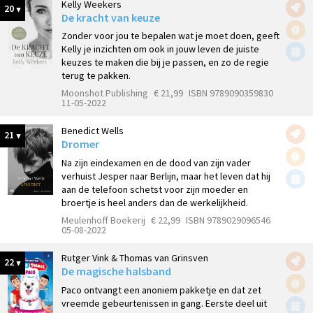
Kelly Weekers
20
De kracht van keuze
Zonder voor jou te bepalen wat je moet doen, geeft
Kelly je inzichten om ook in jouw leven de juiste
keuzes te maken die bij je passen, en zo de regie
terug te pakken.
Moonshot Publishing
€ 21,99
ISBN 9789090359830
11-05-2022
Benedict Wells
21
Dromer
Na zijn eindexamen en de dood van zijn vader
verhuist Jesper naar Berlijn, maar het leven dat hij
aan de telefoon schetst voor zijn moeder en
broertje is heel anders dan de werkelijkheid.
Meulenhoff Boekerij
€ 22,99
ISBN 9789029096546
05-08-2022
Rutger Vink & Thomas van Grinsven
22
De magische halsband
Paco ontvangt een anoniem pakketje en dat zet
vreemde gebeurtenissen in gang. Eerste deel uit