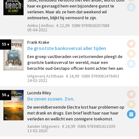
Jude, inmiddels verloofd met een ander, wordt door
haar ex gevraagd hem een bijzondere gunst te
verlenen. Maar als ze hem dat weekend wil
ontmoeten, blijkt hij vermoord te zijn.
Ambo | Anthos
€ 22,99
ISBN 9789026357688
05-04-2022
Frank Krake
55
De grootste bankoverval aller tijden
Een groep vastberaden verzetsvrienden pleegt de
grootste bankoverval ter wereld, maar een
beruchte oud-Gestapo officier komt achter hen aan.
Uitgeverij Achtbaan
€ 24,99
ISBN 9789082476453
24-02-2022
Lucinda Riley
56
De zeven zussen. Zon.
De wereldberoemde Electra lost haar problemen op
met drank en drugs. Een brief leidt haar naar haar
verleden en wellicht een zonnigere toekomst.
Xander Uitgevers
€ 24,99
ISBN 9789401611039
13-02-2020