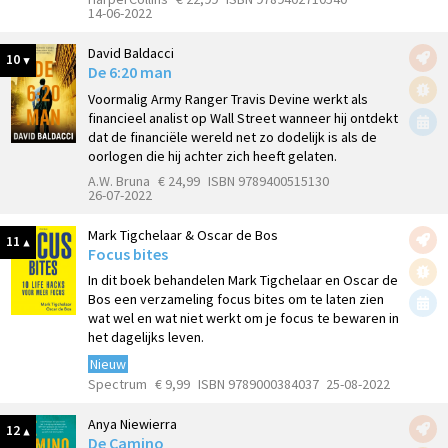
14-06-2022
David Baldacci
10
De 6:20 man
Voormalig Army Ranger Travis Devine werkt als
financieel analist op Wall Street wanneer hij ontdekt
dat de financiële wereld net zo dodelijk is als de
oorlogen die hij achter zich heeft gelaten.
A.W. Bruna
€ 24,99
ISBN 9789400515130
26-07-2022
Mark Tigchelaar & Oscar de Bos
11
Focus bites
In dit boek behandelen Mark Tigchelaar en Oscar de
Bos een verzameling focus bites om te laten zien
wat wel en wat niet werkt om je focus te bewaren in
het dagelijks leven.
Nieuw
Spectrum
€ 9,99
ISBN 9789000384037
25-08-2022
Anya Niewierra
12
De Camino