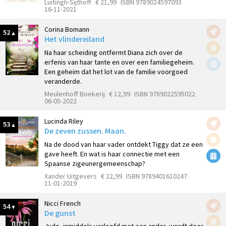
Luitingh-Sijthoff
€ 21,99
ISBN 9789024597093
16-11-2021
Corina Bomann
52
Het vlindereiland
Na haar scheiding ontfermt Diana zich over de
erfenis van haar tante en over een familiegeheim.
Een geheim dat het lot van de familie voorgoed
veranderde.
Meulenhoff Boekerij
€ 12,99
ISBN 9789022595022
06-05-2022
Lucinda Riley
53
De zeven zussen. Maan.
Na de dood van haar vader ontdekt Tiggy dat ze een
gave heeft. En wat is haar connectie met een
Spaanse zigeunergemeenschap?
Xander Uitgevers
€ 22,99
ISBN 9789401610247
11-01-2019
Nicci French
54
De gunst