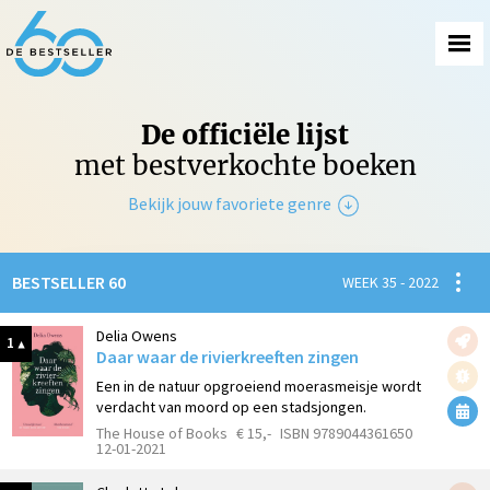
De officiële lijst
met bestverkochte boeken
Bekijk jouw favoriete genre
Non-Fictie
Spanni
BESTSELLER 60
WEEK 35 - 2022
Fictie
Delia Owens
1
Daar waar de rivierkreeften zingen
Een in de natuur opgroeiend moerasmeisje wordt
verdacht van moord op een stadsjongen.
The House of Books
€ 15,-
ISBN 9789044361650
12-01-2021