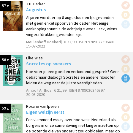
J.D. Barker
57
Augustus
Al jaren wordt er op 8 augustus een lijk gevonden
met geen enkel spoor van de dader. Het enige
aanknopingspunt is de achtjarige wees Jack, wiens
vingerafdrukken gevonden zijn.
Meulenhoff Boekerij
€ 22,99
ISBN 9789022596401
19-07-2022
Elke Wiss
58
Socrates op sneakers
Hoe voer je een goed en verbindend gesprek? Geen
debat maar dialoog? Socrates en andere filosofen
leiden de weg naar de juiste vaardigheden.
Ambo l Anthos
€ 21,99
ISBN 9789026346897
20-03-2020
Roxane van Iperen
59
Eigen welzijn eerst
Een vlammend essay over hoe we in Nederland als
burgers in onze samenleving niet langer inzetten op
de potentie die van onderuit zou opbloeien, maar op