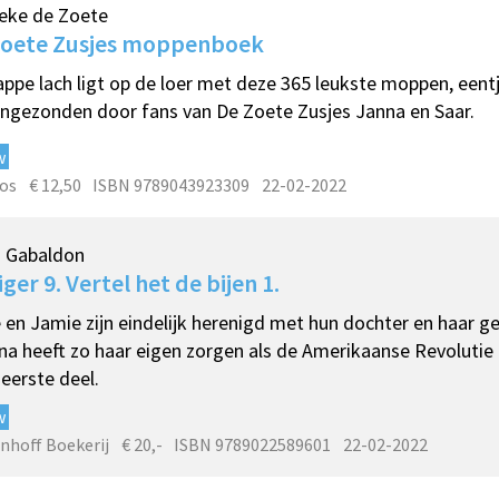
eke de Zoete
Zoete Zusjes moppenboek
appe lach ligt op de loer met deze 365 leukste moppen, eent
ingezonden door fans van De Zoete Zusjes Janna en Saar.
w
os
€ 12,50
ISBN 9789043923309
22-02-2022
a Gabaldon
iger 9. Vertel het de bijen 1.
e en Jamie zijn eindelijk herenigd met hun dochter en haar g
na heeft zo haar eigen zorgen als de Amerikaanse Revolutie d
t eerste deel.
w
nhoff Boekerij
€ 20,-
ISBN 9789022589601
22-02-2022