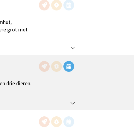
mhut,
ere grot met
n drie dieren.