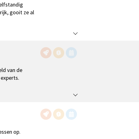
elfstandig
jk, gooit ze al
eld van de
 experts.
essen op.