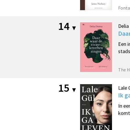
Fonta
14
Deli
Daar
Een i
stads
The H
15
Lale 
Ik g
In ee
komt 