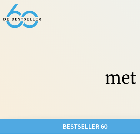
met 
Non-Fic
BESTSELLER 60
Fictie