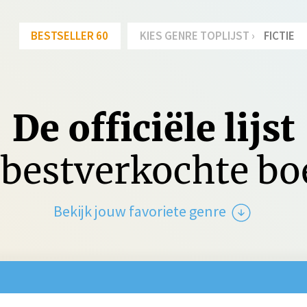
BESTSELLER 60
KIES GENRE TOPLIJST ›
FICTIE
De officiële lijst
bestverkochte b
Bekijk jouw favoriete genre
tie
Spanning
Jeu