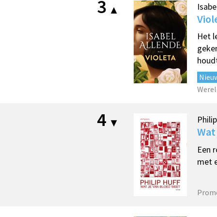
3
Isabe
Viol
Het l
geken
houdt
Nieu
Werel
4
Phili
Wat 
Een r
met e
Prom