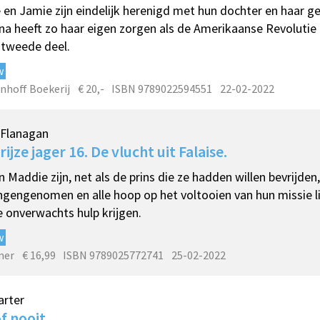
e en Jamie zijn eindelijk herenigd met hun dochter en haar g
na heeft zo haar eigen zorgen als de Amerikaanse Revolutie d
t tweede deel.
w
nhoff Boekerij
€ 20,-
ISBN 9789022594551
22-02-2022
 Flanagan
rijze jager 16. De vlucht uit Falaise.
en Maddie zijn, net als de prins die ze hadden willen bevrijden,
gengenomen en alle hoop op het voltooien van hun missie lij
e onverwachts hulp krijgen.
w
mer
€ 16,99
ISBN 9789025772741
25-02-2022
arter
f nooit