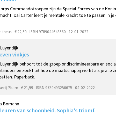
orps Commandotroepen zijn de Special Forces van de Konink
acht. Dai Carter leert je mentale kracht toe te passen in je 
etheus
€ 22,50
ISBN 9789044648560
12-01-2022
 Luyendijk
even vinkjes
 Luyendijk behoort tot de groep ondiscrimineerbare en soci
landers en zoekt uit hoe de maatschappij werkt als je alle z
zetten. Paperback.
verij Pluim
€ 21,99
ISBN 9789493256675
04-02-2022
na Bomann
leuren van schoonheid. Sophia's triomf.