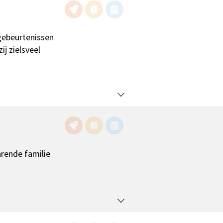
gebeurtenissen
ij zielsveel
arende familie