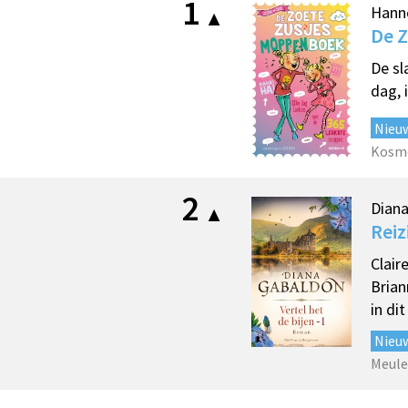
1
Hann
De 
De sl
dag, 
Nieu
Kosm
2
Dian
Reiz
Clair
Brian
in di
Nieu
Meule