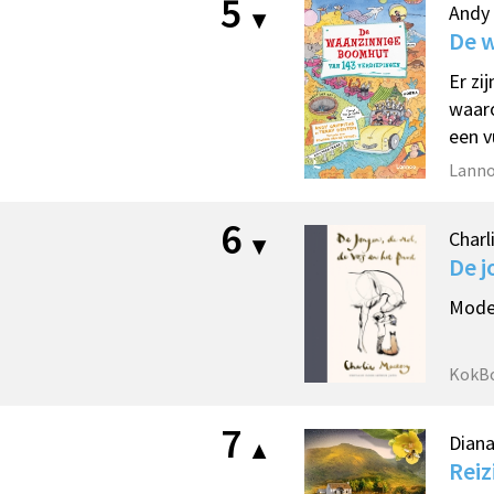
5
Andy 
De 
Er zi
waaro
een v
Lann
6
Charl
De j
Moder
KokB
7
Dian
Reiz