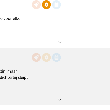
je voor elke
ezin, maar
ichterbij sluipt