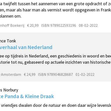
a twijfelt tussen het aannemen van een grote opdracht of z
n, maar als haar man als vermist wordt opgegeven in Frankri
plannen om.
nhoff Boekerij
€ 20,99
ISBN 9789022593196
08-02-2022
nce Tonk
verhaal van Nederland
e op tijdreis in Nederland, een geschiedenis in woord en be
storie tot nu, gebaseerd op actuele inzichten van historische
w Amsterdam
€ 24,99
ISBN 9789046828687
01-02-2022
s Norbury
e Panda & Kleine Draak
vriendjes dwalen door de natuur en doen daar wijze levensl