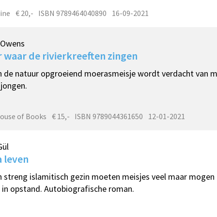
ine
€ 20,-
ISBN 9789464040890
16-09-2021
a Owens
 waar de rivierkreeften zingen
n de natuur opgroeiend moerasmeisje wordt verdacht van 
jongen.
ouse of Books
€ 15,-
ISBN 9789044361650
12-01-2021
Gül
a leven
n streng islamitisch gezin moeten meisjes veel maar mogen 
in opstand. Autobiografische roman.