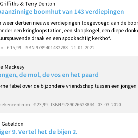
Griffiths & Terry Denton
waanzinnige boomhut van 143 verdiepingen
jn weer dertien nieuwe verdiepingen toegevoegd aan de boo
nder een kringloopstation, een sloopkogel, een diepe donk
uurspuwende draak en een spookachtig kerkhof.
oo
€ 15,99
ISBN 9789401482288
21-01-2022
ie Mackesy
ongen, de mol, de vos en het paard
ne fabel over de bijzondere vriendschap tussen een jongen e
oekencentrum
€ 23,99
ISBN 9789026623844
03-03-2020
a Gabaldon
iger 9. Vertel het de bijen 2.