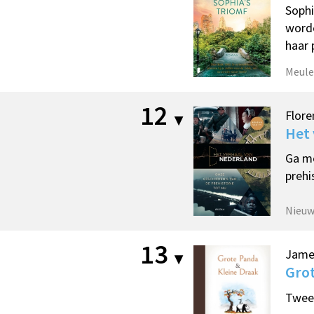
Sophi
worde
haar 
Meule
12
Flore
Het 
Ga me
prehi
Nieu
13
Jame
Grot
Twee 