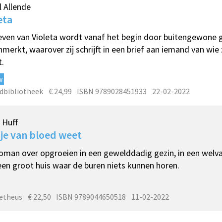
l Allende
eta
even van Violeta wordt vanaf het begin door buitengewone 
merkt, waarover zij schrijft in een brief aan iemand van wie z
.
w
dbibliotheek
€ 24,99
ISBN 9789028451933
22-02-2022
p Huff
je van bloed weet
oman over opgroeien in een gewelddadig gezin, in een welv
en groot huis waar de buren niets kunnen horen.
etheus
€ 22,50
ISBN 9789044650518
11-02-2022