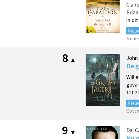
Clair
Brian
in di
Nieu
Meule
8
John
De g
Will 
gevan
tot z
Nieu
Gott
9
Dai C
Nu o