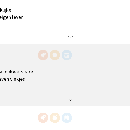
lijke
eigen leven.
aal onkwetsbare
even vinkjes