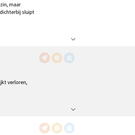
ezin, maar
ichterbij sluipt
kt verloren,