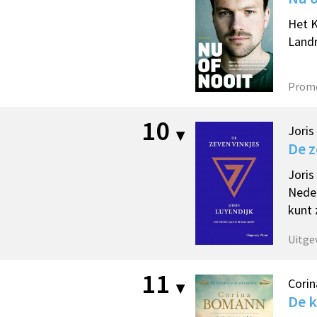
Het K
Landm
Prom
10
Joris
De z
Joris
Neder
kunt 
Uitge
11
Cori
De k