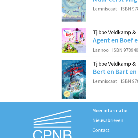
Lemniscaat
ISBN 97
Tjibbe Veldkamp & 
Agent en Boef 
Lannoo
ISBN 97894
Tjibbe Veldkamp & 
Bert en Bart en
Lemniscaat
ISBN 97
Meer informatie
Nieuwsbrieven
Contact