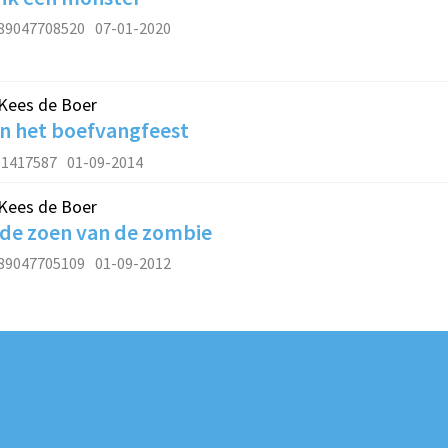
89047708520
07-01-2020
Kees de Boer
en het boefvangfeest
01417587
01-09-2014
Kees de Boer
 de zoen van de zombie
89047705109
01-09-2012