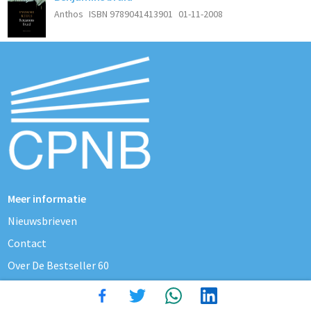
Anthos
ISBN 9789041413901
01-11-2008
Meer informatie
Nieuwsbrieven
Contact
Over De Bestseller 60