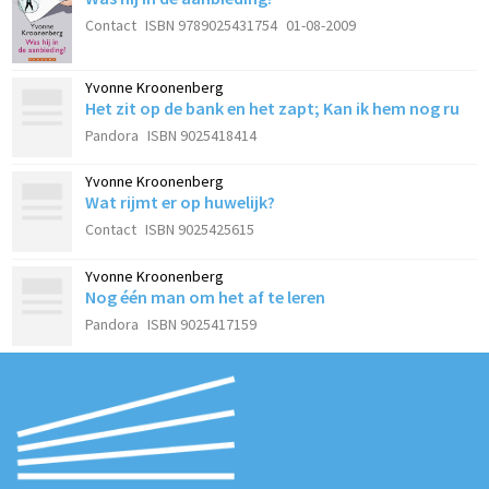
Contact
ISBN 9789025431754
01-08-2009
Yvonne Kroonenberg
Het zit op de bank en het zapt; Kan ik hem nog ru
Pandora
ISBN 9025418414
Yvonne Kroonenberg
Wat rijmt er op huwelijk?
Contact
ISBN 9025425615
Yvonne Kroonenberg
Nog één man om het af te leren
Pandora
ISBN 9025417159