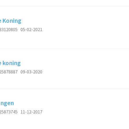
e Koning
83120805
05-02-2021
e koning
25878887
09-03-2020
zingen
25873745
11-12-2017