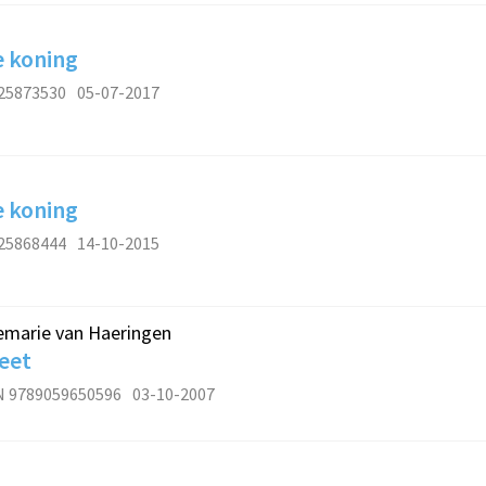
e koning
25873530
05-07-2017
e koning
25868444
14-10-2015
emarie van Haeringen
eet
N 9789059650596
03-10-2007