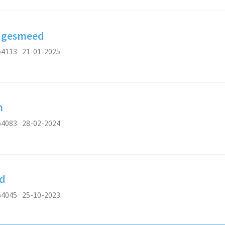
s gesmeed
54113
21-01-2025
m
54083
28-02-2024
nd
54045
25-10-2023