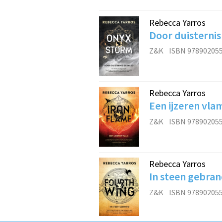
Rebecca Yarros
Door duisterni
Z&K
ISBN 97890205
Rebecca Yarros
Een ijzeren vla
Z&K
ISBN 97890205
Rebecca Yarros
In steen gebra
Z&K
ISBN 97890205