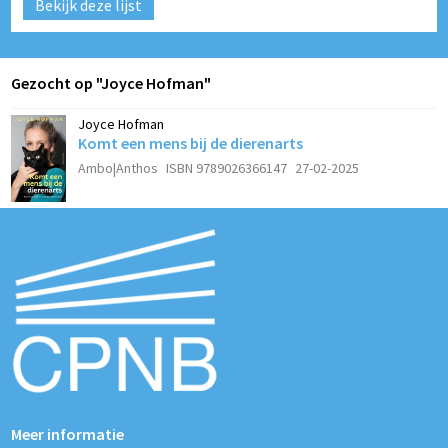
Bekijk deze lijst
Gezocht op "Joyce Hofman"
Joyce Hofman
Komt een mens bij de dierenarts
Ambo|Anthos
ISBN 9789026366147
27-02-2025
Meer informatie