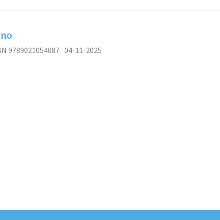
ino
BN 9789021054087
04-11-2025