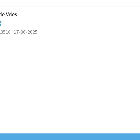
de Vries
g
23510
17-06-2025