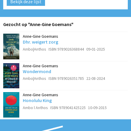
Bekijk deze lijst
Gezocht op "Anne-Gine Goemans"
Anne-Gine Goemans
Dhr. weigert zorg
Ambo|Anthos
ISBN 9789026368844
09-01-2025
Anne-Gine Goemans
Wondermond
Ambo|Anthos
ISBN 9789026351785
22-08-2024
Anne-Gine Goemans
Honolulu King
Ambo l Anthos
ISBN 9789041425225
10-09-2015