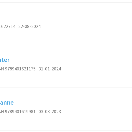
1622714
22-08-2024
hter
BN 9789401621175
31-01-2024
vanne
BN 9789401619981
03-08-2023