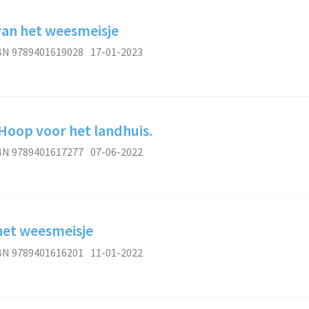
van het weesmeisje
BN 9789401619028
17-01-2023
 Hoop voor het landhuis.
BN 9789401617277
07-06-2022
het weesmeisje
BN 9789401616201
11-01-2022