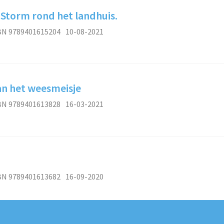
 Storm rond het landhuis.
BN 9789401615204
10-08-2021
an het weesmeisje
BN 9789401613828
16-03-2021
BN 9789401613682
16-09-2020