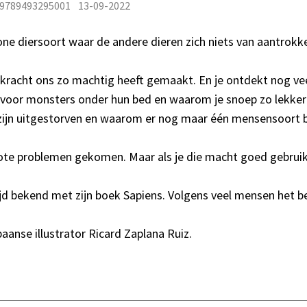
 9789493295001
13-09-2022
 diersoort waar de andere dieren zich niets van aantrokke
rkracht ons zo machtig heeft gemaakt. En je ontdekt nog vee
 voor monsters onder hun bed en waarom je snoep zo lekker 
n uitgestorven en waarom er nog maar één mensensoort b
ote problemen gekomen. Maar als je die macht goed gebruikt
d bekend met zijn boek Sapiens. Volgens veel mensen het be
aanse illustrator Ricard Zaplana Ruiz.