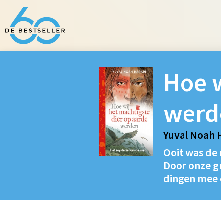
Hoe w
werd
Yuval Noah 
Ooit was de
Door onze g
dingen mee 