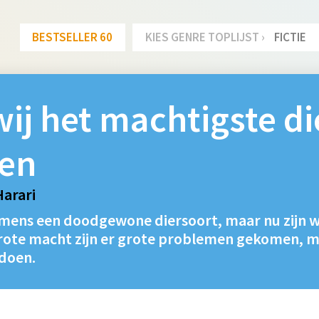
BESTSELLER 60
KIES GENRE TOPLIJST ›
FICTIE
ij het machtigste di
en
Harari
 mens een doodgewone diersoort, maar nu zijn w
rote macht zijn er grote problemen gekomen, m
doen.