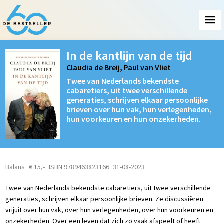
In de kantlijn van de tijd
Claudia de Breij, Paul van Vliet
Twee van Nederlands bekendste
cabaretiers, uit twee verschillende
generaties, schrijven elkaar persoonlijke
brieven over hun vak, hun verlegenheden,
hun voorkeuren en hun onzekerheden.
Balans
€ 15,-
ISBN 9789463823166
31-08-2023
Twee van Nederlands bekendste cabaretiers, uit twee verschillende
generaties, schrijven elkaar persoonlijke brieven. Ze discussiëren
vrijuit over hun vak, over hun verlegenheden, over hun voorkeuren en
onzekerheden. Over een leven dat zich zo vaak afspeelt of heeft