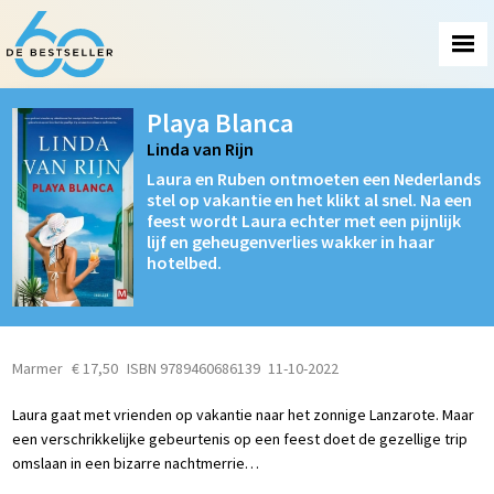
Playa Blanca
Linda van Rijn
Laura en Ruben ontmoeten een Nederlands
stel op vakantie en het klikt al snel. Na een
feest wordt Laura echter met een pijnlijk
lijf en geheugenverlies wakker in haar
hotelbed.
Marmer
€ 17,50
ISBN 9789460686139
11-10-2022
Laura gaat met vrienden op vakantie naar het zonnige Lanzarote. Maar
een verschrikkelijke gebeurtenis op een feest doet de gezellige trip
omslaan in een bizarre nachtmerrie…