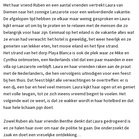
Met haar vriend Ruben en een aantal vrienden vertrekt Laura van
Diemen naar het zonnige Lanzarote voor een welverdiende vakantie.
De afgelopen tijd hebben ze elkaar maar weinig gesproken en Laura
kijkt ernaar uit om bij te praten en te relaxen met de mensen die zo
belangrijk voor haar zijn. Eenmaal op het eiland is de vakantie alles wat
ze ervan had verwacht: het hotel is geweldig, het weer heerlijk en ze
genieten van lekker eten, het mooie eiland en het fijne strand.
Het strand van het dorp Playa Blanca is ook de plek waar ze Mike en
Cynthia ontmoeten, een Nederlands stel dat een paar maanden in een
villa op Lanzarote verblijft. Laura en haar vrienden raken aan de praat
met de Nederlanders, die hen vervolgens uitnodigen voor een feest
bij hen thuis. Dat feest blijkt alle verwachtingen te overtreffen: er is
een dj, een bar en heel veel mensen. Laura kijkt haar ogen uit en geniet
met volle teugen, tot ze zich ineens vreemd begint te voelen. Het
volgende wat ze weet, is dat ze wakker wordt in haar hotelbed en dat
haar hele lichaam pijn doet.
Zowel Ruben als haar vriendin Benthe denkt dat Laura gedrogeerd is
en ze halen haar over om naar de politie te gaan. Die onderzoekt de
zaak en doet een vreselijke ontdekking…