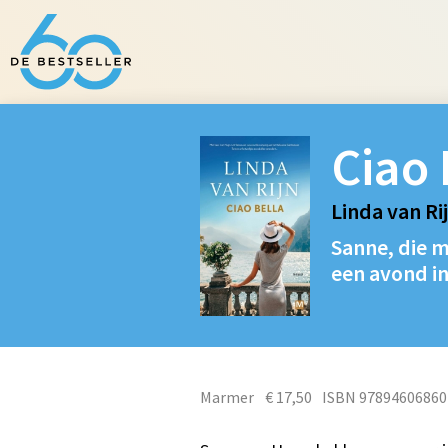
Ciao 
Linda van Ri
Sanne, die 
een avond in
Marmer
€ 17,50
ISBN 97894606860