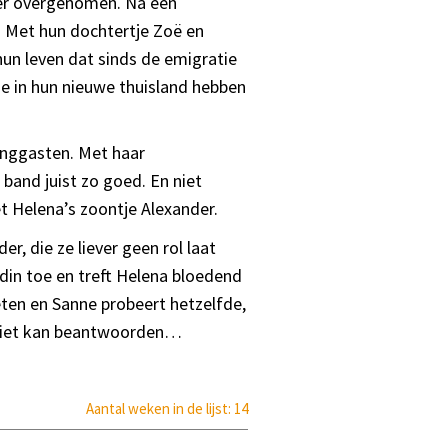
eer overgenomen. Na een
. Met hun dochtertje Zoë en
un leven dat sinds de emigratie
 ze in hun nieuwe thuisland hebben
inggasten. Met haar
band juist zo goed. En niet
 Helena’s zoontje Alexander.
r, die ze liever geen rol laat
endin toe en treft Helena bloedend
geten en Sanne probeert hetzelfde,
e niet kan beantwoorden…
Aantal weken in de lijst: 14