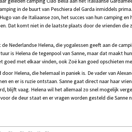
aar geleden camping Ciao Bella aan het Italiaanse Gardam
amping in de buurt van Peschiera del Garda inmiddels prima
ugo van de Italiaanse zon, het succes van hun camping en h
den. Dat komt niet in de laatste plaats door de vrienden die
t de Nederlandse Helena, die yogalessen geeft aan de camp
tuur is Helena de tegenpool van Sanne, maar dat maakt hun 
et goed met elkaar vinden, ook Zoë kan goed opschieten met
oor Helena, die helemaal in paniek is. De vader van Alexande
omen en er is ruzie ontstaan. Sanne gaat direct naar haar vri
rd, blijft vaag. Helena wil het allemaal zo snel mogelijk ver
ie voor de deur staat en er vragen worden gesteld die Sann