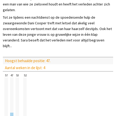
een man van wie ze zielsveel houdt en heeft het verleden achter zich
gelaten.
Tot ze tijdens een nachtdienst op de spoedeisende hulp de
zwaargewonde Dani Cooper treft met letsel dat akelig veel
overeenkomsten vertoont met dat van haar haarzelf destijds. Ook het
leven van deze jonge vrouw is op gruwelijke wijze in één klap
veranderd. Sara beseft dat het verleden niet voor altijd begraven
blijft...
Hoogst behaalde positie: 47.
Aantal weken in de lijst: 4
57
47
53
52