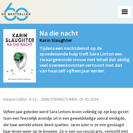
Na die nacht
Karin Slaughter
Tijdens een nachtdienst op de
spoedeisende hulp treft Sara Linton een
zwaargewonde vrouw met letsel dat akelig
veel overeenkomsten vertoont met dat
van haarzelf vijftien jaar eerder.
HarperCollins
€ 15,-
ISBN 9789402714456
05-03-2024
Vijftien jaar geleden werd Sara Lintons leven volledig op zijn kop gezet
toen een feestelijk avondje uit in een gewelddadige aanval eindigde,
die haar wereld uiteen deed spatten. Jaren later is ze erin geslaagd
haar leven weer op te bouwen. Ze is een succesvol arts, verloofd met