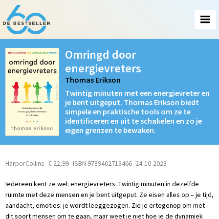
Omringd door
energievreters
Thomas Erikson
Twintig minuten met een energievreter en
je bent uitgeput. Thomas Erikson biedt
simpele en praktische tools om ze te
identificeren en uit te schakelen en zo je
eigen grenzen te bewaken.
HarperCollins
€ 22,99
ISBN 9789402713466
24-10-2023
Iedereen kent ze wel: energievreters. Twintig minuten in dezelfde
ruimte met deze mensen en je bent uitgeput. Ze eisen alles op – je tijd,
aandacht, emoties: je wordt leeggezogen. Zie je ertegenop om met
dit soort mensen om te gaan, maar weet je niet hoe je de dynamiek