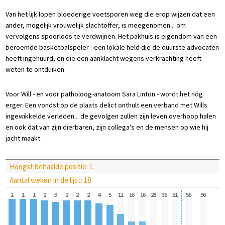
Van het lijk lopen bloederige voetsporen weg die erop wijzen dat een
ander, mogelijk vrouwelijk slachtoffer, is meegenomen... om
vervolgens spoorloos te verdwijnen. Het pakhuis is eigendom van een
beroemde basketbalspeler - een lokale held die de duurste advocaten
heeft ingehuurd, en die een aanklacht wegens verkrachting heeft
weten te ontduiken.
Voor Will - en voor patholoog-anatoom Sara Linton - wordt het nóg
erger. Een vondst op de plaats delict onthult een verband met Wills
ingewikkelde verleden... de gevolgen zullen zijn leven overhoop halen
en ook dat van zijn dierbaren, zijn collega's en de mensen op wie hij
jacht maakt.
Hoogst behaalde positie: 1.
Aantal weken in de lijst: 18
1
1
1
2
3
2
2
2
4
5
11
16
16
28
36
51
56
56