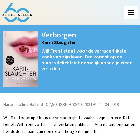
Verborgen
Karin Slaughter
Will Trent staat voor de verraderlijkste
zaak van zijn leven. Een vondst op de
plaats delict leidt namelijk naar zijn eigen
verleden.
HarperCollins Holland
€ 7,50
ISBN 9789402703191
11-04-2019
Will Trent is terug. Het is de verraderlijkste zaak uit zijn carrière. Dat
beseft Will Trent zodra hij het verlaten pakhuis in Atlanta binnengaat en
het dode lichaam van een ex-politieagent aantreft.