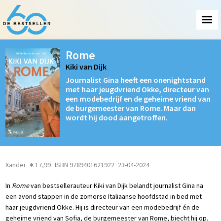
Rome
Kiki van Dijk
Journalist Gina heeft een onenightstand
met haar jeugdvriend Okke, directeur van
een modebedrijf en de geheime vriend van
de burgemeester van Rome. Maar dan
wordt hij dood aangetroffen.
Xander
€ 17,99
ISBN 9789401621922
23-04-2024
In
Rome
van bestsellerauteur Kiki van Dijk belandt journalist Gina na
een avond stappen in de zomerse Italiaanse hoofdstad in bed met
haar jeugdvriend Okke. Hij is directeur van een modebedrijf én de
geheime vriend van Sofia, de burgemeester van Rome, biecht hij op.