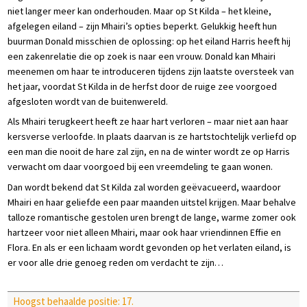
niet langer meer kan onderhouden. Maar op St Kilda – het kleine,
afgelegen eiland – zijn Mhairi’s opties beperkt. Gelukkig heeft hun
buurman Donald misschien de oplossing: op het eiland Harris heeft hij
een zakenrelatie die op zoek is naar een vrouw. Donald kan Mhairi
meenemen om haar te introduceren tijdens zijn laatste oversteek van
het jaar, voordat St Kilda in de herfst door de ruige zee voorgoed
afgesloten wordt van de buitenwereld.
Als Mhairi terugkeert heeft ze haar hart verloren – maar niet aan haar
kersverse verloofde. In plaats daarvan is ze hartstochtelijk verliefd op
een man die nooit de hare zal zijn, en na de winter wordt ze op Harris
verwacht om daar voorgoed bij een vreemdeling te gaan wonen.
Dan wordt bekend dat St Kilda zal worden geëvacueerd, waardoor
Mhairi en haar geliefde een paar maanden uitstel krijgen. Maar behalve
talloze romantische gestolen uren brengt de lange, warme zomer ook
hartzeer voor niet alleen Mhairi, maar ook haar vriendinnen Effie en
Flora. En als er een lichaam wordt gevonden op het verlaten eiland, is
er voor alle drie genoeg reden om verdacht te zijn…
Hoogst behaalde positie: 17.