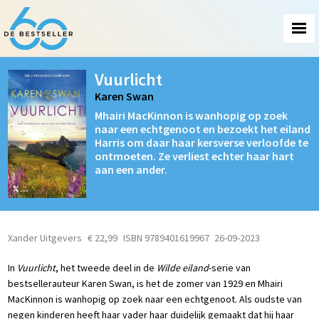
Vuurlicht
Karen Swan
Mhairi MacKinnon is wanhopig op zoek
naar een echtgenoot en bezoekt het eiland
Harris om daar haar kersverse verloofde te
ontmoeten. Ze verliest echter haar hart
aan een ander.
Xander Uitgevers
€ 22,99
ISBN 9789401619967
26-09-2023
In
Vuurlicht
, het tweede deel in de
Wilde eiland
-serie van
bestsellerauteur Karen Swan, is het de zomer van 1929 en Mhairi
MacKinnon is wanhopig op zoek naar een echtgenoot. Als oudste van
negen kinderen heeft haar vader haar duidelijk gemaakt dat hij haar