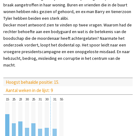
braak aangetroffen in haar woning. Buren en vrienden die in de buurt
wonen hebben niks gezien of gehoord, en ex-man Barry en tienerzoon
Tyler hebben beiden een sterk alibi.
Decker moet antwoord zien te vinden op twee vragen. Waarom had de
rechter behoefte aan een bodyguard en wat is de betekenis van de
boodschap die de moordenaar heeft achtergelaten? Naarmate het
onderzoek vordert, loopt het dodental op. Het spoor leidt naar een
vroegere presidentscampagne en een onopgeloste misdaad. En naar
hebzucht, bedrog, misleiding en corruptie in het centrum van de
macht.
Hoogst behaalde positie: 15.
Aantal weken in de lijst: 9
15
25
23
30
25
31
30
31
55