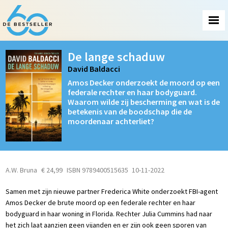
De lange schaduw
David Baldacci
Amos Decker onderzoekt de moord op een
federale rechter en haar bodyguard.
Waarom wilde zij bescherming en wat is de
betekenis van de boodschap die de
moordenaar achterliet?
A.W. Bruna
€ 24,99
ISBN 9789400515635
10-11-2022
Samen met zijn nieuwe partner Frederica White onderzoekt FBI-agent
Amos Decker de brute moord op een federale rechter en haar
bodyguard in haar woning in Florida. Rechter Julia Cummins had naar
het zich laat aanzien geen vijanden en er zijn ook geen sporen van