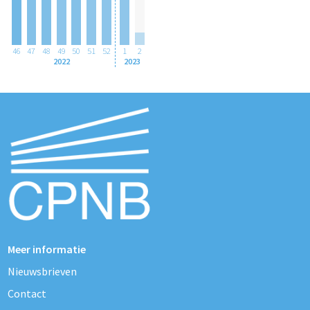
46
47
48
49
50
51
52
1
2
2022
2023
Meer informatie
Nieuwsbrieven
Contact