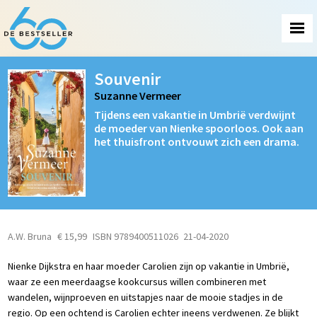
Souvenir
Suzanne Vermeer
Tijdens een vakantie in Umbrië verdwijnt
de moeder van Nienke spoorloos. Ook aan
het thuisfront ontvouwt zich een drama.
A.W. Bruna
€ 15,99
ISBN 9789400511026
21-04-2020
Nienke Dijkstra en haar moeder Carolien zijn op vakantie in Umbrië,
waar ze een meerdaagse kookcursus willen combineren met
wandelen, wijnproeven en uitstapjes naar de mooie stadjes in de
regio. Op een ochtend is Carolien echter ineens verdwenen. Ze blijkt