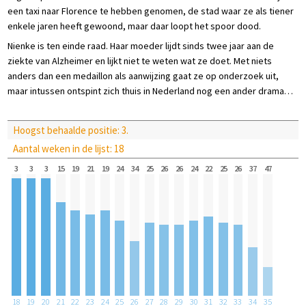
een taxi naar Florence te hebben genomen, de stad waar ze als tiener
enkele jaren heeft gewoond, maar daar loopt het spoor dood.
Nienke is ten einde raad. Haar moeder lijdt sinds twee jaar aan de
ziekte van Alzheimer en lijkt niet te weten wat ze doet. Met niets
anders dan een medaillon als aanwijzing gaat ze op onderzoek uit,
maar intussen ontspint zich thuis in Nederland nog een ander drama…
Hoogst behaalde positie: 3.
Aantal weken in de lijst: 18
3
3
3
15
19
21
19
24
34
25
26
26
24
22
25
26
37
47
18
19
20
21
22
23
24
25
26
27
28
29
30
31
32
33
34
35