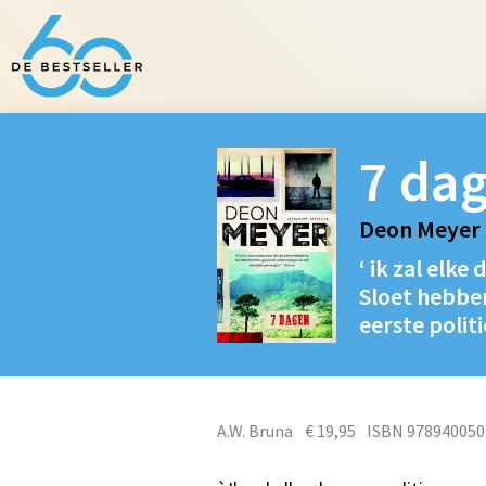
7 da
Deon Meyer
‘ ik zal elk
Sloet hebben
eerste polit
A.W. Bruna
€ 19,95
ISBN 978940050