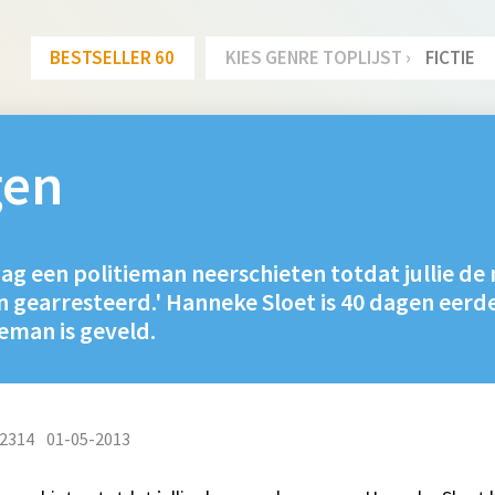
BESTSELLER 60
KIES GENRE TOPLIJST ›
FICTIE
gen
e dag een politieman neerschieten totdat jullie
 gearresteerd.' Hanneke Sloet is 40 dagen eer
ieman is geveld.
2314
01-05-2013