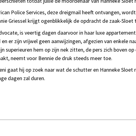
neerschieten totdat jullie de moordenaar van Hanneke Sloet
ican Police Services, deze dreigmail heeft ontvangen, word
ie Griessel krijgt ogenblikkelijk de opdracht de zaak-Sloet
dvocate, is veertig dagen daarvoor in haar luxe apparteme
en er zijn vrijwel geen aanwijzingen, afgezien van enkele naa
jn superieuren hem op zijn nek zitten, de pers zich boven op 
aakt, neemt voor Bennie de druk steeds meer toe.
eni gaat hij op zoek naar wat de schutter en Hanneke Sloet 
nge dagen zal duren.