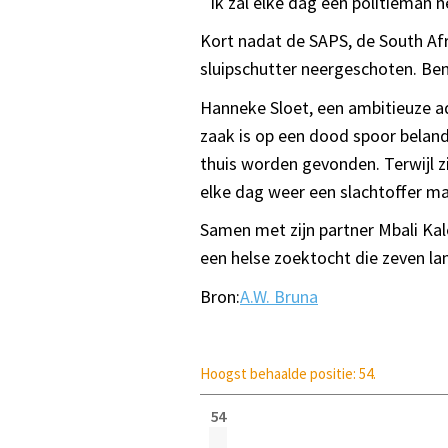
`Ik zal elke dag een politieman 
Kort nadat de SAPS, de South Afr
sluipschutter neergeschoten. Benn
Hanneke Sloet, een ambitieuze a
zaak is op een dood spoor beland 
thuis worden gevonden. Terwijl zi
elke dag weer een slachtoffer m
Samen met zijn partner Mbali Kal
een helse zoektocht die zeven la
Bron:
A.W. Bruna
Hoogst behaalde positie: 54.
54