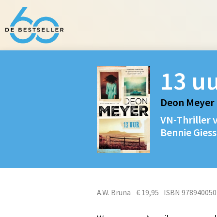
13 u
Deon Meyer
VN-Thriller 
Bennie Giesse
A.W. Bruna
€ 19,95
ISBN 978940050