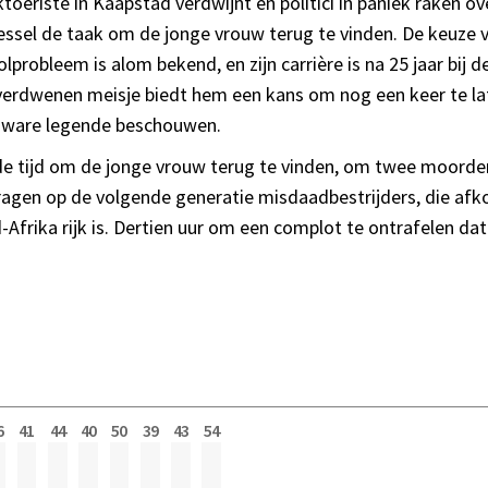
eriste in Kaapstad verdwijnt en politici in paniek raken o
iessel de taak om de jonge vrouw terug te vinden. De keuze v
lprobleem is alom bekend, en zijn carrière is na 25 jaar bij d
erdwenen meisje biedt hem een kans om nog een keer te la
en ware legende beschouwen.
r de tijd om de jonge vrouw terug te vinden, om twee moord
dragen op de volgende generatie misdaadbestrijders, die afkom
Afrika rijk is. Dertien uur om een complot te ontrafelen dat
6
41
44
40
50
39
43
54