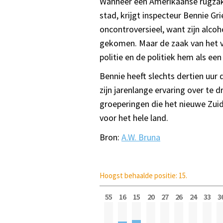
Wanneer een Amerikaanse rugzakto
stad, krijgt inspecteur Bennie Gr
oncontroversieel, want zijn alcoho
gekomen. Maar de zaak van het v
politie en de politiek hem als e
Bennie heeft slechts dertien uu
zijn jarenlange ervaring over te 
groeperingen die het nieuwe Zuid-
voor het hele land.
Bron:
A.W. Bruna
Hoogst behaalde positie: 15.
55
16
15
20
27
26
24
33
3