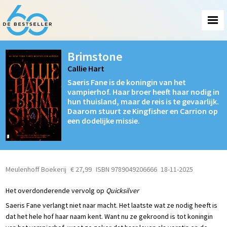
Brimstone
Callie Hart
Saeris Fane is de koningin van het
vampierhof. Haar broer heeft haar nodig in
hun thuisland, maar de reis is te gevaarlijk.
Daarom stuurt ze Kingfisher en Carrion op
een dodelijke missie.
Meulenhoff Boekerij
€ 27,99
ISBN 9789049206666
18-11-2025
Het overdonderende vervolg op
Quicksilver
Saeris Fane verlangt niet naar macht. Het laatste wat ze nodig heeft is
dat het hele hof haar naam kent. Want nu ze gekroond is tot koningin