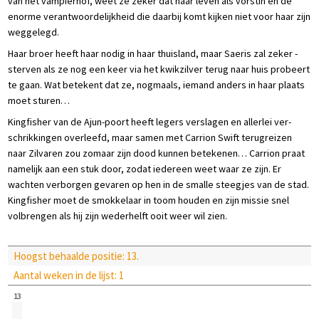
van het vampierhof, weet ze zeker dat haar leven als vorstin en de
enorme verantwoordelijkheid die daarbij komt kijken niet voor haar zijn
weggelegd.
Haar broer heeft haar nodig in haar thuisland, maar Saeris zal zeker ­
sterven als ze nog een keer via het kwikzilver terug naar huis probeert
te gaan. Wat betekent dat ze, nogmaals, iemand anders in haar plaats
moet sturen…
Kingfisher van de Ajun-poort heeft legers verslagen en allerlei ver­
schrikkingen overleefd, maar samen met Carrion Swift terugreizen
naar Zilvaren zou zomaar zijn dood kunnen betekenen… Carrion praat
namelijk aan een stuk door, zodat iedereen weet waar ze zijn. Er
wachten verborgen gevaren op hen in de smalle steegjes van de stad.
Kingfisher moet de smokkelaar in toom houden en zijn missie snel
volbrengen als hij zijn wederhelft ooit weer wil zien.
Hoogst behaalde positie: 13.
Aantal weken in de lijst: 1
13