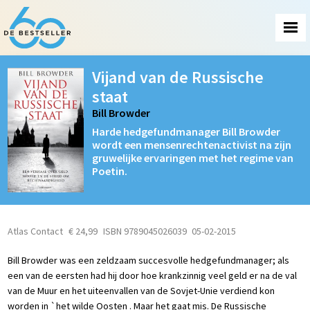
Vijand van de Russische
staat
Bill Browder
Harde hedgefundmanager Bill Browder
wordt een mensenrechtenactivist na zijn
gruwelijke ervaringen met het regime van
Poetin.
Atlas Contact
€ 24,99
ISBN 9789045026039
05-02-2015
Bill Browder was een zeldzaam succesvolle hedgefundmanager; als
een van de eersten had hij door hoe krankzinnig veel geld er na de val
van de Muur en het uiteenvallen van de Sovjet-Unie verdiend kon
worden in `het wilde Oosten . Maar het gaat mis. De Russische