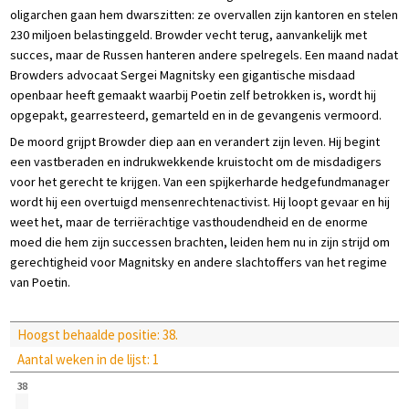
oligarchen gaan hem dwarszitten: ze overvallen zijn kantoren en stelen
230 miljoen belastinggeld. Browder vecht terug, aanvankelijk met
succes, maar de Russen hanteren andere spelregels. Een maand nadat
Browders advocaat Sergei Magnitsky een gigantische misdaad
openbaar heeft gemaakt waarbij Poetin zelf betrokken is, wordt hij
opgepakt, gearresteerd, gemarteld en in de gevangenis vermoord.
De moord grijpt Browder diep aan en verandert zijn leven. Hij begint
een vastberaden en indrukwekkende kruistocht om de misdadigers
voor het gerecht te krijgen. Van een spijkerharde hedgefundmanager
wordt hij een overtuigd mensenrechtenactivist. Hij loopt gevaar en hij
weet het, maar de terriërachtige vasthoudendheid en de enorme
moed die hem zijn successen brachten, leiden hem nu in zijn strijd om
gerechtigheid voor Magnitsky en andere slachtoffers van het regime
van Poetin.
Hoogst behaalde positie: 38.
Aantal weken in de lijst: 1
38