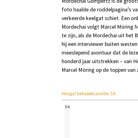
Mordechai Gompertz is de grootste
foto haalde de roddelpagina’s va
verkeerde keelgat schiet. Een on
Mordechai volgt Marcel Möring he
te zijn, als de Mordechai uit het
hij een interviewer buiten westen
meeslepend avontuur dat de leze
honderd jaar uitstrekken – van H
Marcel Möring op de toppen van z
Hoogst behaalde positie: 54.
54