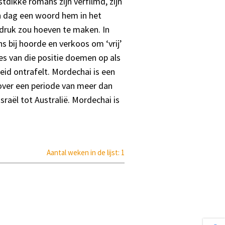
tdikke romans zijn verfilmd, zijn
en dag een woord hem in het
 druk zou hoeven te maken. In
 bij hoorde en verkoos om ‘vrij’
ies van die positie doemen op als
heid ontrafelt. Mordechai is een
over een periode van meer dan
raël tot Australië. Mordechai is
Aantal weken in de lijst: 1