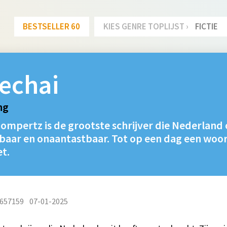
BESTSELLER 60
KIES GENRE TOPLIJST ›
FICTIE
echai
ng
mpertz is de grootste schrijver die Nederland 
jpbaar en onaantastbaar. Tot op een dag een woo
et.
657159
07-01-2025