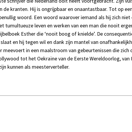
 schrijver die Nederland ooit heeft voortgebracht. Zijn vuis
n de kranten. Hij is ongrijpbaar en onaantastbaar. Tot op e
benullig woord. Een woord waarover iemand als hij zich niet
t tumultueuze leven en werken van een man die nooit ergens
 Bijbelboek Esther die ‘nooit boog of knielde’. De consequent
 slaat en hij tegen wil en dank zijn mantel van onafhankelijk
r meevoert in een maalstroom van gebeurtenissen die zich 
ollywood tot het Oekraïne van de Eerste Wereldoorlog, van Is
ijn kunnen als meesterverteller.