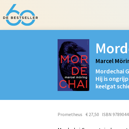
Mord
Marcel Möri
Mordechai Go
Hij is ongri
keelgat schi
Prometheus
€ 27,50
ISBN 9789044