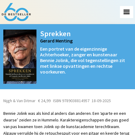
Sprekken
Gerard Menting
Een portret van de eigenzinnige
Achterhoeker, zanger en kunstenaar
Bennie Jolink, die vol tegenstellingen zit
met linkse opvattingen en rechtse
voorkeuren.
Nijgh & Van Ditmar
€ 24,99
ISBN 9789038814957
18-09-2025
Bennie Jolink was als kind al anders dan anderen. Een ‘aparte en een
dwarse’ zeiden ze in Hummelo. Karaktereigenschappen die pas goed
van pas kwamen toen Jolink op de kunstacademie terechtkwam.
Algauw verruilde hij de retouchespuit voor een gitaar en keerde terug