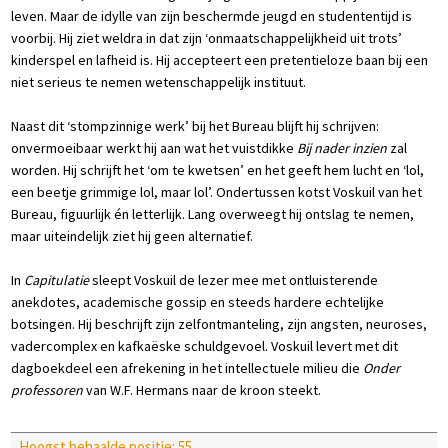
leven. Maar de idylle van zijn beschermde jeugd en studententijd is
voorbij. Hij ziet weldra in dat zijn ‘onmaatschappelijkheid uit trots’
kinderspel en lafheid is. Hij accepteert een pretentieloze baan bij een
niet serieus te nemen wetenschappelijk instituut.
Naast dit ‘stompzinnige werk’ bij het Bureau blijft hij schrijven:
onvermoeibaar werkt hij aan wat het vuistdikke
Bij nader inzien
zal
worden. Hij schrijft het ‘om te kwetsen’ en het geeft hem lucht en ‘lol,
een beetje grimmige lol, maar lol’. Ondertussen kotst Voskuil van het
Bureau, figuurlijk én letterlijk. Lang overweegt hij ontslag te nemen,
maar uiteindelijk ziet hij geen alternatief.
In
Capitulatie
sleept Voskuil de lezer mee met ontluisterende
anekdotes, academische gossip en steeds hardere echtelijke
botsingen. Hij beschrijft zijn zelfontmanteling, zijn angsten, neuroses,
vadercomplex en kafkaëske schuldgevoel. Voskuil levert met dit
dagboekdeel een afrekening in het intellectuele milieu die
Onder
professoren
van W.F. Hermans naar de kroon steekt.
Hoogst behaalde positie: 55.