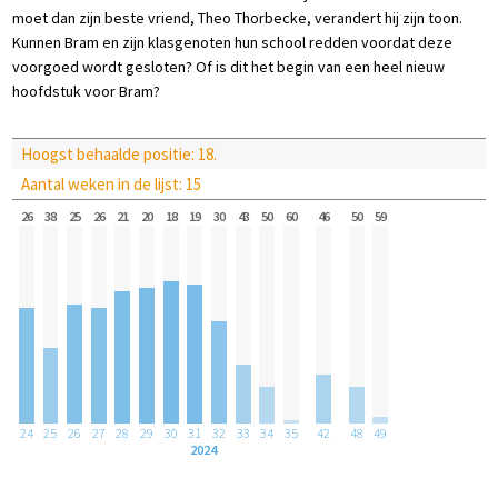
moet dan zijn beste vriend, Theo Thorbecke, verandert hij zijn toon.
Kunnen Bram en zijn klasgenoten hun school redden voordat deze
voorgoed wordt gesloten? Of is dit het begin van een heel nieuw
hoofdstuk voor Bram?
Hoogst behaalde positie: 18.
Aantal weken in de lijst: 15
26
38
25
26
21
20
18
19
30
43
50
60
46
50
59
24
25
26
27
28
29
30
31
32
33
34
35
42
48
49
2024