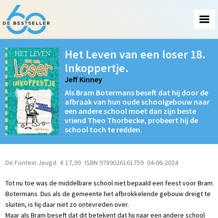
Het Leven van een loser 18.
Inkoppertje.
Jeff Kinney
Als Bram Botermans beseft dat hij door de
afbraak van hun oude schoolgebouw naar
een andere school moet dan zijn beste
vriend Theo Thorbecke, probeert hij de
school toch te redden.
De Fontein Jeugd
€ 17,99
ISBN 9789026161759
04-06-2024
Tot nu toe was de middelbare school niet bepaald een feest voor Bram
Botermans. Dus als de gemeente het afbrokkelende gebouw dreigt te
sluiten, is hij daar niet zo ontevreden over.
Maar als Bram beseft dat dit betekent dat hij naar een andere school