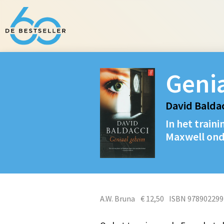
Geni
David Baldac
In het train
Maxwell ond
A.W. Bruna
€ 12,50
ISBN 978902299