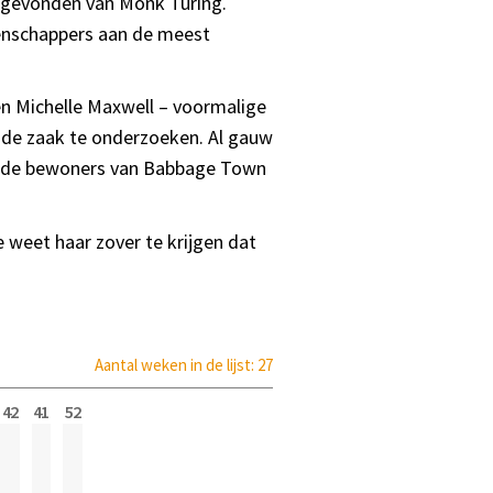
m gevonden van Monk Turing.
enschappers aan de meest
en Michelle Maxwell – voormalige
de zaak te onderzoeken. Al gauw
at de bewoners van Babbage Town
ie weet haar zover te krijgen dat
Aantal weken in de lijst: 27
42
41
52