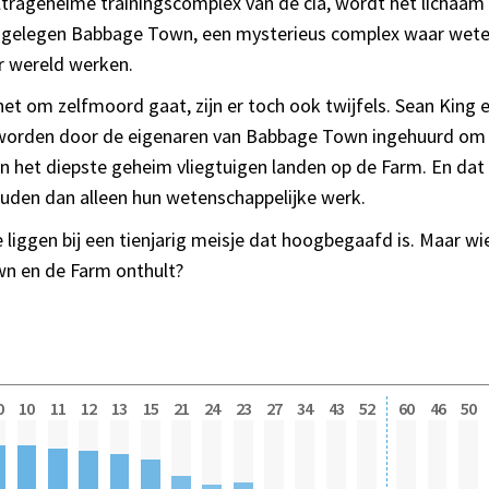
ultrageheime trainingscomplex van de cia, wordt het lichaa
ijgelegen Babbage Town, een mysterieus complex waar wet
r wereld werken.
et om zelfmoord gaat, zijn er toch ook twijfels. Sean King 
 worden door de eigenaren van Babbage Town ingehuurd om 
 in het diepste geheim vliegtuigen landen op de Farm. En d
uden dan alleen hun wetenschappelijke werk.
 te liggen bij een tienjarig meisje dat hoogbegaafd is. Maar w
n en de Farm onthult?
0
10
11
12
13
15
21
24
23
27
34
43
52
60
46
50