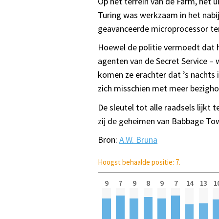
Op het terrein van de Farm, het 
Turing was werkzaam in het nab
geavanceerde microprocessor te
Hoewel de politie vermoedt dat h
agenten van de Secret Service –
komen ze erachter dat ’s nachts
zich misschien met meer bezigho
De sleutel tot alle raadsels lijkt
zij de geheimen van Babbage Tow
Bron:
A.W. Bruna
Hoogst behaalde positie: 7.
9
7
9
8
9
7
14
13
1