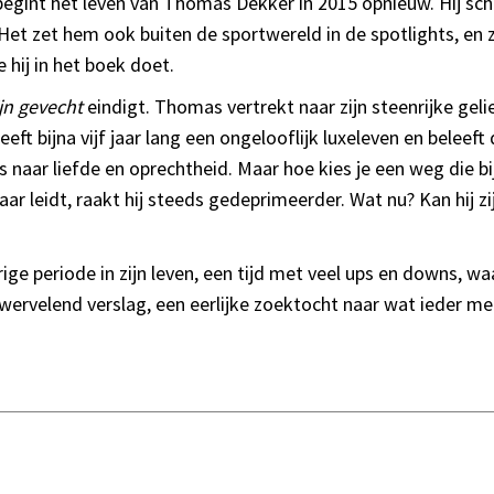
 begint het leven van Thomas Dekker in 2015 opnieuw. Hij sch
Het zet hem ook buiten de sportwereld in de spotlights, en zo
 hij in het boek doet.
jn gevecht
eindigt. Thomas vertrekt naar zijn steenrijke geli
eeft bijna vijf jaar lang een ongelooflijk luxeleven en beleef
 is naar liefde en oprechtheid. Maar hoe kies je een weg die bij
aar leidt, raakt hij steeds gedeprimeerder. Wat nu? Kan hij zi
ge periode in zijn leven, een tijd met veel ups en downs, wa
 wervelend verslag, een eerlijke zoektocht naar wat ieder mens