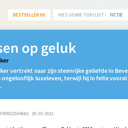
BESTSELLER 60
KIES GENRE TOPLIJST ›
FICTIE
sen op geluk
ker
 vertrekt naar zijn steenrijke geliefde in Beverly
 ongelooflijk luxeleven, terwijl hij in feite vooral
.
9789022594582
20-10-2022