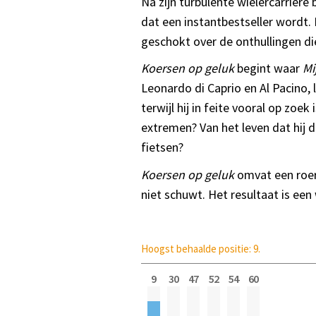
Na zijn turbulente wielercarrière
dat een instantbestseller wordt. 
geschokt over de onthullingen die
Koersen op geluk
begint waar
Mi
Leonardo di Caprio en Al Pacino, l
terwijl hij in feite vooral op zoek
extremen? Van het leven dat hij d
fietsen?
Koersen op geluk
omvat een roeri
niet schuwt. Het resultaat is een
Hoogst behaalde positie: 9.
9
30
47
52
54
60