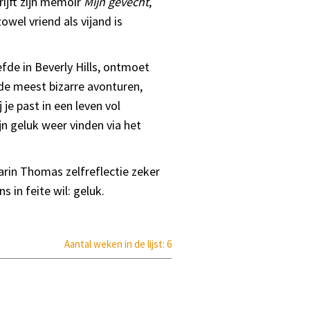
rijft zijn memoir
Mijn gevecht
,
wel vriend als vijand is
efde in Beverly Hills, ontmoet
t de meest bizarre avonturen,
 je past in een leven vol
jn geluk weer vinden via het
arin Thomas zelfreflectie zeker
 in feite wil: geluk.
Aantal weken in de lijst: 6