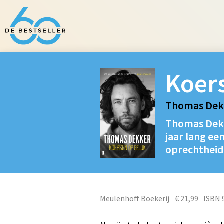
Koer
Thomas Dek
Thomas Dekker
jaar lang een
oprechtheid
Meulenhoff Boekerij
€ 21,99
ISBN 