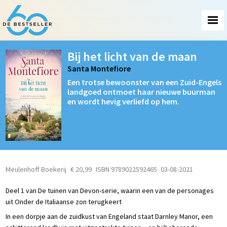
Bij het licht van de maan
Santa Montefiore
Een trotse bewoonster van een Zuid-Engels
landgoed ontmoet haar nieuwe buurman
en wordt hevig verliefd op hem.
Meulenhoff Boekerij
€ 20,99
ISBN 9789022592465
03-08-2021
Deel 1 van De tuinen van Devon-serie, waarin een van de personages
uit Onder de Italiaanse zon terugkeert
In een dorpje aan de zuidkust van Engeland staat Darnley Manor, een