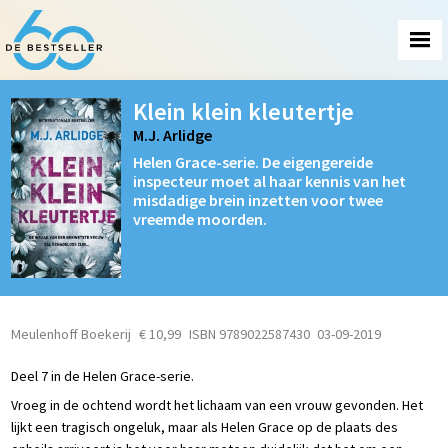
Klein klein kleutertje
M.J. Arlidge
Helen Grace-serie. De eigengereide
inspecteur moet al haar kennis van het
misdadige brein inzetten voor twee
vreemde moorden.
Meulenhoff Boekerij
€ 10,99
ISBN 9789022587430
03-09-2019
Deel 7 in de Helen Grace-serie.
Vroeg in de ochtend wordt het lichaam van een vrouw gevonden. Het
lijkt een tragisch ongeluk, maar als Helen Grace op de plaats des