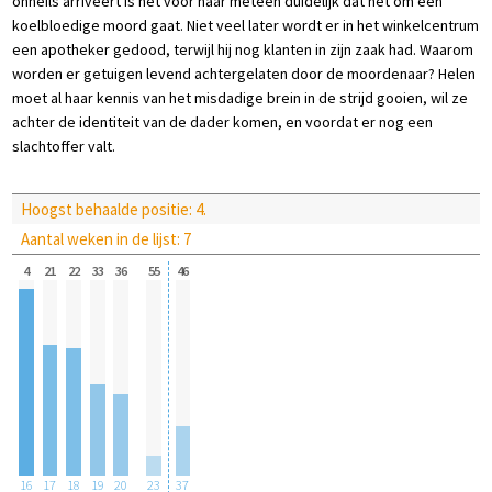
onheils arriveert is het voor haar meteen duidelijk dat het om een
koelbloedige moord gaat. Niet veel later wordt er in het winkelcentrum
een apotheker gedood, terwijl hij nog klanten in zijn zaak had. Waarom
worden er getuigen levend achtergelaten door de moordenaar? Helen
moet al haar kennis van het misdadige brein in de strijd gooien, wil ze
achter de identiteit van de dader komen, en voordat er nog een
slachtoffer valt.
Hoogst behaalde positie: 4.
Aantal weken in de lijst: 7
4
21
22
33
36
55
46
16
17
18
19
20
23
37