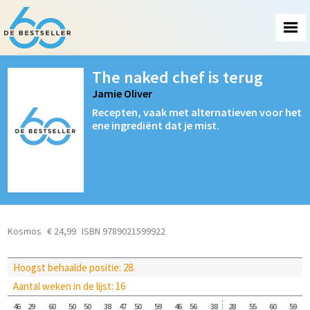
The naked chef is terug
Jamie Oliver
Recepten, vaak met alternatieven voor het
ene ingrediënt dat je mist.
Kosmos
€ 24,99
ISBN 9789021599922
Hoogst behaalde positie: 28.
Aantal weken in de lijst: 16
46
29
60
50
50
38
47
50
59
46
56
38
28
55
60
59