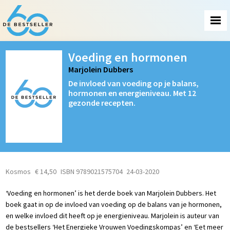
Voeding en hormonen
Marjolein Dubbers
De invloed van voeding op je balans,
hormonen en energieniveau. Met 12
gezonde recepten.
Kosmos
€ 14,50
ISBN 9789021575704
24-03-2020
‘Voeding en hormonen’ is het derde boek van Marjolein Dubbers. Het
boek gaat in op de invloed van voeding op de balans van je hormonen,
en welke invloed dit heeft op je energieniveau. Marjolein is auteur van
de bestsellers ‘Het Energieke Vrouwen Voedingskompas’ en ‘Eet meer