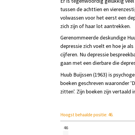
Er is tegenwoordig gelukkig veel
tussen de achttien en vierenzesti
volwassen voor het eerst een dep
zich zijn of haar lot aantrekken.
Gerenommeerde deskundige Huub B
depressie zich voelt en hoe je a
cijferen. Nu depressie bespreekba
gaan met een dierbare die depress
Huub Buijssen (1963) is psychoge
boeken geschreven waaronder 'De
zitten'. Zijn boeken zijn vertaald
Hoogst behaalde positie: 46.
46