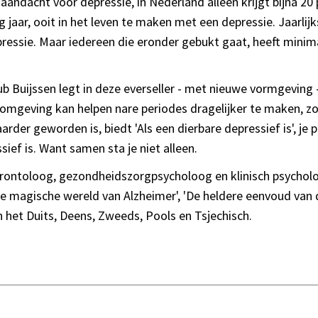
 aandacht voor depressie, in Nederland alleen krijgt bijna 2
g jaar, ooit in het leven te maken met een depressie. Jaarlij
ressie. Maar iedereen die eronder gebukt gaat, heeft mini
uijssen legt in deze everseller - met nieuwe vormgeving 
ls omgeving kan helpen nare periodes dragelijker te maken, z
arder geworden is, biedt 'Als een dierbare depressief is', j
ief is. Want samen sta je niet alleen.
rontoloog, gezondheidszorgpsycholoog en klinisch psycholo
 magische wereld van Alzheimer', 'De heldere eenvoud van d
 in het Duits, Deens, Zweeds, Pools en Tsjechisch.