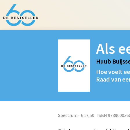
Als e
Huub Buijss
Hoe voelt ee
Raad van ee
Spectrum
€ 17,50
ISBN 978900036