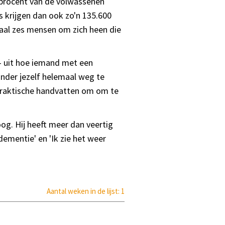
0 procent van de volwassenen
ks krijgen dan ook zo'n 135.600
maal zes mensen om zich heen die
- uit hoe iemand met een
onder jezelf helemaal weg te
e praktische handvatten om om te
og. Hij heeft meer dan veertig
ementie' en 'Ik zie het weer
Aantal weken in de lijst: 1