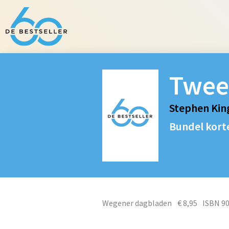
Twee
Stephen Kin
Bundel kort
Wegener dagbladen
€ 8,95
ISBN 9