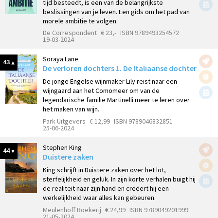
tijd besteedt, is een van de belangrijkste
beslissingen van je leven. Een gids om het pad van
morele ambitie te volgen.
De Correspondent
€ 23,-
ISBN 9789493254572
19-03-2024
Soraya Lane
43
De verloren dochters 1. De Italiaanse dochter
De jonge Engelse wijnmaker Lily reist naar een
wijngaard aan het Comomeer om van de
legendarische familie Martinelli meer te leren over
het maken van wijn.
Park Uitgevers
€ 12,99
ISBN 9789046832851
25-06-2024
Stephen King
44
Duistere zaken
King schrijft in Duistere zaken over het lot,
sterfelijkheid en geluk. In zijn korte verhalen buigt hij
de realiteit naar zijn hand en creëert hij een
werkelijkheid waar alles kan gebeuren.
Meulenhoff Boekerij
€ 24,99
ISBN 9789049201999
21-05-2024