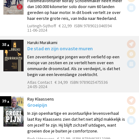
Fulltimeavonturier Noraly Schoenmaker heeft meer
dan 160.000 kilometer solo door ruim 60 landen
gereden op haar motor. In dit boek vertelt ze over
haar eerste grote reis, van India naar Nederland.
Luitingh-Sijthoff
€ 22,99
ISBN 9789021046594
11-06-2024
Haruki Murakami
38
De stad en zijn onvaste muren
Een zeventienjarige jongen wordt verliefd op een
meisje van zestien en ze vertelt hem over een
ommuurde droomstad. Als ze verdwijnt, is dat het
begin van een levenslange zoektocht.
Atlas Contact
€ 34,99
ISBN 9789025475536
24-05-2024
Ray Klaassens
39
Groeipijn
In zijn openhartige en avontuurlijke levensverhaal
laat Ray Klaassens zien dat het niet altijd makkelijk is
om jezelf te zijn. Hij blijft zichzelf uitdagen, want
groeien doe je buiten je comfortzone.
Park Uitgevers
€ 22,99
ISBN 9789463812399