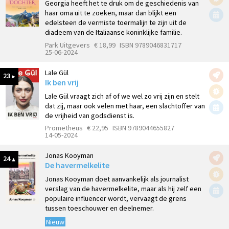
Georgia heeft het te druk om de geschiedenis van
haar oma uit te zoeken, maar dan blijkt een
edelsteen de vermiste toermalijn te zijn uit de
diadeem van de Italiaanse koninklijke familie.
Park Uitgevers
€ 18,99
ISBN 9789046831717
25-06-2024
Lale Gül
23
Ik ben vrij
Lale Gül vraagt zich af of we wel zo vrij zijn en stelt
dat zij, maar ook velen met haar, een slachtoffer van
de vrijheid van godsdienst is.
Prometheus
€ 22,95
ISBN 9789044655827
14-05-2024
Jonas Kooyman
24
De havermelkelite
Jonas Kooyman doet aanvankelijk als journalist
verslag van de havermelkelite, maar als hij zelf een
populaire influencer wordt, vervaagt de grens
tussen toeschouwer en deelnemer.
Nieuw