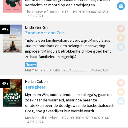
verdacht van moord op een stadsjongen.
The House of Books
€ 15,-
ISBN 9789044361650
12-01-2021
Linda van Rijn
48
Zandvoort aan Zee
Tijdens een familievakantie verdwijnt Mandy’s zus
Judith spoorloos en een belangrijke aanwijzing
impliceert Mandy’s betrokkenheid. Hoe goed kent
ze haar familieleden eigenlijk?
Nieuw
Marmer
€ 7,50
ISBN 9789460686535
04-06-2024
Harlan Coben
49
Terugkeer
Myron en Win, oude vrienden en collega’s, gaan op
zoek naar de waarheid, maar hoe meer ze
ontdekken over de doodgewaande basketbalcoach
Greg, hoe gevaarlijker hun ­wereld wordt…
Meulenhoff Boekerij
€ 22,99
ISBN 9789049203443
14-05-2024