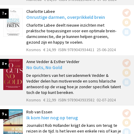
Charlotte Labee
7
Onrustige darmen, overprikkeld brein
Charlotte Labee deelt nieuwe inzichten met
praktische toepassingen voor een optimale brein-
darmconnectie, die je kunnen helpen groeien,
gezond zijn en happy te voelen.
Kosmos
€ 24,99
ISBN 9789043934411
25-06-2024
Anne Vedder & Esther Vedder
8
No Guts, No Gold
De oprichters van het sieradenmerk Vedder &
Vedder delen hun motiverende en soms hilarische
antwoord op de vraag hoe je zonder specifiek talent
toch de top kunt bereiken.
Kosmos
€ 22,99
ISBN 9789043933582
02-07-2024
Rob van Essen
9
Ik kom hier nog op terug
Journalist Rob Hollander krijgt de kans om terug te
reizen in de tijd. Is het leven een enkele reis of kan je