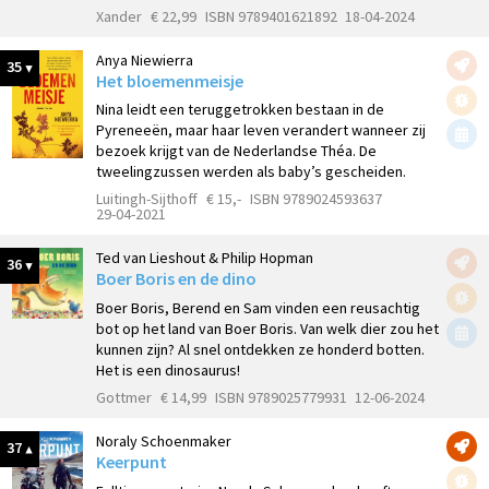
Xander
€ 22,99
ISBN 9789401621892
18-04-2024
Anya Niewierra
35
Het bloemenmeisje
Nina leidt een teruggetrokken bestaan in de
Pyreneeën, maar haar leven verandert wanneer zij
bezoek krijgt van de Nederlandse Théa. De
tweelingzussen werden als baby’s gescheiden.
Luitingh-Sijthoff
€ 15,-
ISBN 9789024593637
29-04-2021
Ted van Lieshout & Philip Hopman
36
Boer Boris en de dino
Boer Boris, Berend en Sam vinden een reusachtig
bot op het land van Boer Boris. Van welk dier zou het
kunnen zijn? Al snel ontdekken ze honderd botten.
Het is een dinosaurus!
Gottmer
€ 14,99
ISBN 9789025779931
12-06-2024
Noraly Schoenmaker
37
Keerpunt