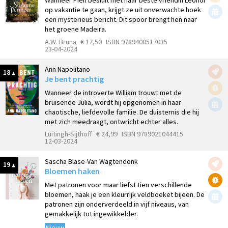
Wanneer Pien besluit met haar beste vriendin Leonor
op vakantie te gaan, krijgt ze uit onverwachte hoek
een mysterieus bericht. Dit spoor brengt hen naar
het groene Madeira.
A.W. Bruna
€ 17,50
ISBN 9789400517035
23-04-2024
Ann Napolitano
18
Je bent prachtig
Wanneer de introverte William trouwt met de
bruisende Julia, wordt hij opgenomen in haar
chaotische, liefdevolle familie. De duisternis die hij
met zich meedraagt, ontwricht echter alles.
Luitingh-Sijthoff
€ 24,99
ISBN 9789021044415
12-03-2024
Sascha Blase-Van Wagtendonk
19
Bloemen haken
Met patronen voor maar liefst tien verschillende
bloemen, haak je een kleurrijk veldboeket bijeen. De
patronen zijn onderverdeeld in vijf niveaus, van
gemakkelijk tot ingewikkelder.
Nieuw