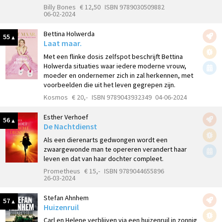
Billy Bones
€ 12,50
ISBN 9789030509882
06-02-2024
Bettina Holwerda
55
Laat maar.
Met een flinke dosis zelfspot beschrijft Bettina
Holwerda situaties waar iedere moderne vrouw,
moeder en ondernemer zich in zal herkennen, met
voorbeelden die uit het leven gegrepen zijn.
Kosmos
€ 20,-
ISBN 9789043932349
04-06-2024
Esther Verhoef
56
De Nachtdienst
Als een dierenarts gedwongen wordt een
zwaargewonde man te opereren verandert haar
leven en dat van haar dochter compleet.
Prometheus
€ 15,-
ISBN 9789044655896
26-03-2024
Stefan Ahnhem
57
Huizenruil
Carl en Helene verblijven via een huizenruil in zonnig