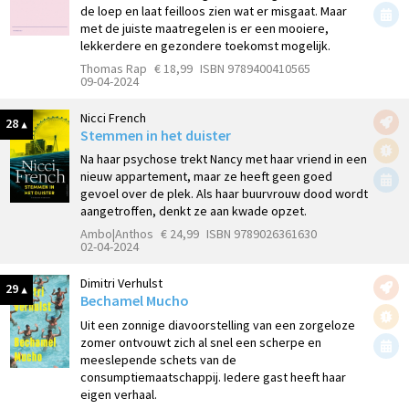
de loep en laat feilloos zien wat er misgaat. Maar
met de juiste maatregelen is er een mooiere,
lekkerdere en gezondere toekomst mogelijk.
Thomas Rap
€ 18,99
ISBN 9789400410565
09-04-2024
Nicci French
28
Stemmen in het duister
Na haar psychose trekt Nancy met haar vriend in een
nieuw appartement, maar ze heeft geen goed
gevoel over de plek. Als haar buurvrouw dood wordt
aangetroffen, denkt ze aan kwade opzet.
Ambo|Anthos
€ 24,99
ISBN 9789026361630
02-04-2024
Dimitri Verhulst
29
Bechamel Mucho
Uit een zonnige diavoorstelling van een zorgeloze
zomer ontvouwt zich al snel een scherpe en
meeslepende schets van de
consumptiemaatschappij. Iedere gast heeft haar
eigen verhaal.