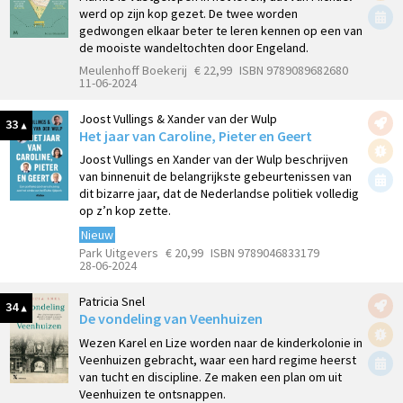
werd op zijn kop gezet. De twee worden
gedwongen elkaar beter te leren kennen op een van
de mooiste wandeltochten door Engeland.
Meulenhoff Boekerij
€ 22,99
ISBN 9789089682680
11-06-2024
Joost Vullings & Xander van der Wulp
33
Het jaar van Caroline, Pieter en Geert
Joost Vullings en Xander van der Wulp beschrijven
van binnenuit de belangrijkste gebeurtenissen van
dit bizarre jaar, dat de Nederlandse politiek volledig
op z’n kop zette.
Nieuw
Park Uitgevers
€ 20,99
ISBN 9789046833179
28-06-2024
Patricia Snel
34
De vondeling van Veenhuizen
Wezen Karel en Lize worden naar de kinderkolonie in
Veenhuizen gebracht, waar een hard regime heerst
van tucht en discipline. Ze maken een plan om uit
Veenhuizen te ontsnappen.