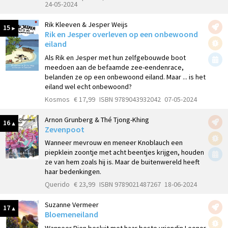
24-05-2024
Rik Kleeven & Jesper Weijs
15
Rik en Jesper overleven op een onbewoond
eiland
Als Rik en Jesper met hun zelfgebouwde boot
meedoen aan de befaamde zee-eendenrace,
belanden ze op een onbewoond eiland. Maar ... is het
eiland wel echt onbewoond?
Kosmos
€ 17,99
ISBN 9789043932042
07-05-2024
Arnon Grunberg & Thé Tjong-Khing
16
Zevenpoot
Wanneer mevrouw en meneer Knoblauch een
piepklein zoontje met acht beentjes krijgen, houden
ze van hem zoals hij is. Maar de buitenwereld heeft
haar bedenkingen.
Querido
€ 23,99
ISBN 9789021487267
18-06-2024
Suzanne Vermeer
17
Bloemeneiland