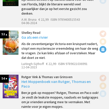
van Florida, blijkt de literaire wereld veel
gevaarlijker dan je op het eerste gezicht zou
denken.
A.W. Bruna
€ 22,99
ISBN 9789400515543
04-06-2024
Shelley Read
53
Ga als een rivier
Als de zeventienjarige Victoria een kruispunt nadert,
stopt een mysterieuze vreemdeling om haar de weg
te vragen. Ze kan links afslaan of oversteken. Maar
dat doet ze niet.
Luitingh-Sijthoff
€ 22,99
ISBN 9789021036991
12-04-2023
Rutger Vink & Thomas van Grinsven
54
Het Moppenboek van Rutger, Thomas en
Paco
Ben je gek op moppen? Rutger, Thomas en Paco ook!
Je vindt de leukste moppen, raadsels en taalgrapjes
om je vrienden urenlang mee te vermaken. Met
ruimte voor je eigen mopjes.