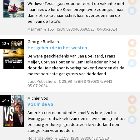
Weduwe Tessa gaat voor het eerst op vakantie met
haar nieuwe liefde Koen en zijn twee zoontjes, maar
dan ziet ze tot haar schrik haar overleden man op
een van de foto’s.
Marmer
€ 15,-
ISBN 9789460686528
04-06-2024
George Boellaard
13
Het gebeurde in het westen
De ware geschiedenis van Jan Boellaard, Frans
Meijer, Cor van Hout en Willem Holleeder en hoe zij
door de Heinekenontvoering bekend werden als de
meest beruchte gangsters van Nederland.
Just Publishers
€ 28,99
ISBN 9789089759443
05-07-2024
Michiel Vos
14
Vos in de VS
Amerika-correspondent Michiel Vos heeft zich in
twintig jaar ontwikkeld van een naïeve immigrant tot
een burger die zijn geadopteerde vaderland een
spiegel kan voorhouden.
Hollands Diep
€ 22,99
ISBN 9789048871520