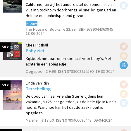
Californië, terwijl het andere stel de zomer in hun
villa in Stockholm doorbrengt. Al snel krijgen Carl en
Helene een onheilspellend gevoel.
Nieuw
The House of Books
€ 22,99
ISBN 9789044363845
18-06-2024
Chez Picthall
58
Baby ziet…
Kijkboek met patronen speciaal voor baby’s. Met
achterin een spiegeltje.
Oogappel
€ 9,99
ISBN 9789002250590
19-03-2014
Linda van Rijn
59
Terschelling
De dood van haar vriendin Sterre tijdens hun
vakantie, nu 25 jaar geleden, zit de hele tijd in Nina's
hoofd. Want hoe kan het dat de zaak nooit is
opgelost?
Marmer
€ 17,50
ISBN 9789460686443
09-04-2024