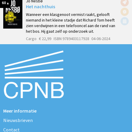
Jo Nesbø
60
Het nachthuis
Wanneer een klasgenoot vermist raakt, gelooft
niemand in het kleine stadje dat Richard Tom heeft
zien verdwijnen in een telefooncel aan de rand van
het bos. Hij gaat zelf op onderzoek uit.
Cargo
€ 22,99
ISBN 9789403117928
04-06-2024
Meer informatie
Nieuwsbrieven
Contact