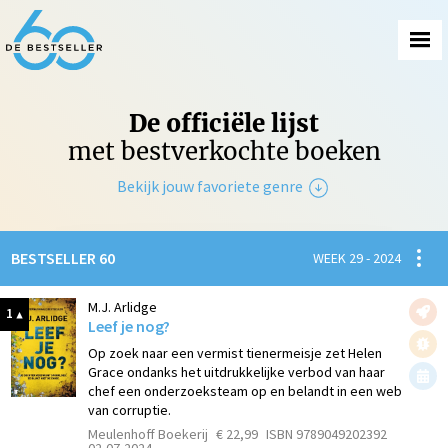
De officiële lijst
met bestverkochte boeken
Bekijk jouw favoriete genre
Non-Fictie
Spanni
BESTSELLER 60
WEEK 29 - 2024
Fictie
M.J. Arlidge
1
Leef je nog?
Op zoek naar een vermist tienermeisje zet Helen
Grace ondanks het uitdrukkelijke verbod van haar
chef een onderzoeksteam op en belandt in een web
van corruptie.
Meulenhoff Boekerij
€ 22,99
ISBN 9789049202392