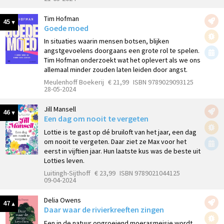
Tim Hofman
45
Goede moed
In situaties waarin mensen botsen, blijken
angstgevoelens doorgaans een grote rol te spelen.
Tim Hofman onderzoekt wat het oplevert als we ons
allemaal minder zouden laten leiden door angst.
Meulenhoff Boekerij
€ 21,99
ISBN 9789029093125
28-05-2024
Jill Mansell
46
Een dag om nooit te vergeten
Lottie is te gast op dé bruiloft van het jaar, een dag
om nooit te vergeten. Daar ziet ze Max voor het
eerst in vijftien jaar. Hun laatste kus was de beste uit
Lotties leven.
Luitingh-Sijthoff
€ 23,99
ISBN 9789021044125
09-04-2024
Delia Owens
47
Daar waar de rivierkreeften zingen
Een in de natuur opgroeiend moerasmeisje wordt