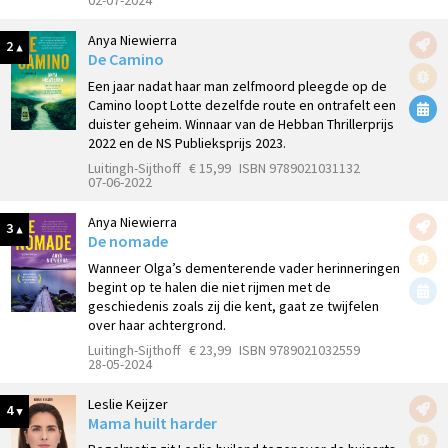
02-07-2024
Anya Niewierra
2
De Camino
Een jaar nadat haar man zelfmoord pleegde op de
Camino loopt Lotte dezelfde route en ontrafelt een
duister geheim. Winnaar van de Hebban Thrillerprijs
2022 en de NS Publieksprijs 2023.
Luitingh-Sijthoff
€ 15,99
ISBN 9789021031132
07-06-2022
Anya Niewierra
3
De nomade
Wanneer Olga’s dementerende vader herinneringen
begint op te halen die niet rijmen met de
geschiedenis zoals zij die kent, gaat ze twijfelen
over haar achtergrond.
Luitingh-Sijthoff
€ 23,99
ISBN 9789021032559
28-05-2024
Leslie Keijzer
4
Mama huilt harder