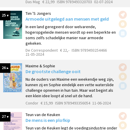
Das Mag
€ 22,99
ISBN 9789493320703
02-07-2024
Tim 'S Jongers
25
Armoede uitgelegd aan mensen met geld
In een land geregeerd door welvarende,
hogeropgeleide mensen wordt op een beperkte en
soms zelfs schadelijke manier naar armoede
gekeken.
De Correspondent
€ 22,-
ISBN 9789493254466
21-05-2024
Maxime & Sophie
26
De grootste challenge ooit
Nu de ouders van Maxime een weekendje weg zijn,
kunnen zij en Sophie eindelijk een vette waterslide
challenge opnemen in hun tuin. Maar wat begint als
een klein idee loopt al snel uit de hand.
Condor
€ 15,99
ISBN 9789493356054
11-06-2024
Teun van de Keuken
27
De mens is een plofkip
Teun van de Keuken legt de voedingsindustrie onder