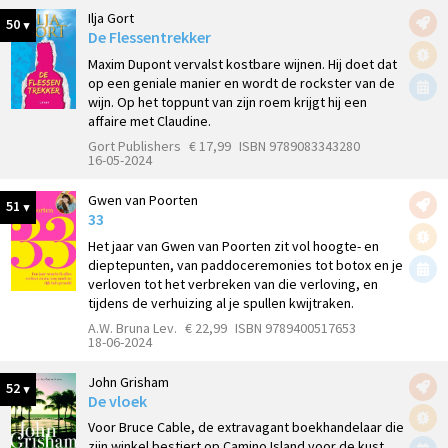
Ilja Gort
50
De Flessentrekker
Maxim Dupont vervalst kostbare wijnen. Hij doet dat
op een geniale manier en wordt de rockster van de
wijn. Op het toppunt van zijn roem krijgt hij een
affaire met Claudine.
Gort Publishers
€ 17,99
ISBN 9789083343280
16-05-2024
Gwen van Poorten
51
33
Het jaar van Gwen van Poorten zit vol hoogte- en
dieptepunten, van paddoceremonies tot botox en je
verloven tot het verbreken van die verloving, en
tijdens de verhuizing al je spullen kwijtraken.
A.W. Bruna Lev.
€ 22,99
ISBN 9789400517653
18-06-2024
John Grisham
52
De vloek
Voor Bruce Cable, de extravagant boekhandelaar die
zijn winkel bestiert op Camino Island voor de kust