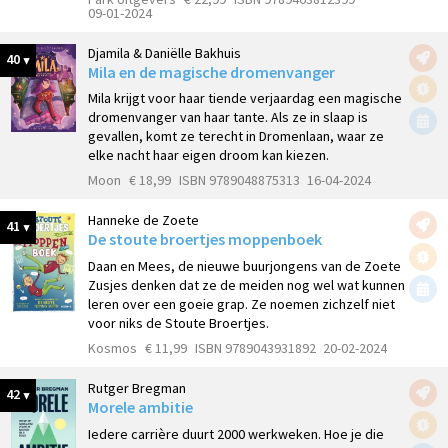
09-01-2024
Djamila & Daniëlle Bakhuis
40
Mila en de magische dromenvanger
Mila krijgt voor haar tiende verjaardag een magische
dromenvanger van haar tante. Als ze in slaap is
gevallen, komt ze terecht in Dromenlaan, waar ze
elke nacht haar eigen droom kan kiezen.
Moon
€ 18,99
ISBN 9789048875313
16-04-2024
Hanneke de Zoete
41
De stoute broertjes moppenboek
Daan en Mees, de nieuwe buurjongens van de Zoete
Zusjes denken dat ze de meiden nog wel wat kunnen
leren over een goeie grap. Ze noemen zichzelf niet
voor niks de Stoute Broertjes.
Kosmos
€ 11,99
ISBN 9789043931892
20-02-2024
Rutger Bregman
42
Morele ambitie
Iedere carrière duurt 2000 werkweken. Hoe je die