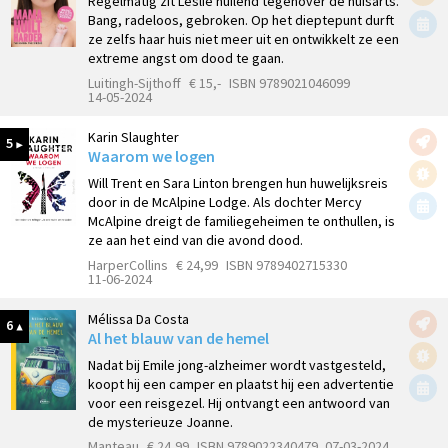
Regelmatig zit Leslie huilend tegenover de huisarts.
Bang, radeloos, gebroken. Op het dieptepunt durft
ze zelfs haar huis niet meer uit en ontwikkelt ze een
extreme angst om dood te gaan.
Luitingh-Sijthoff
€ 15,-
ISBN 9789021046099
14-05-2024
Karin Slaughter
5
Waarom we logen
Will Trent en Sara Linton brengen hun huwelijksreis
door in de McAlpine Lodge. Als dochter Mercy
McAlpine dreigt de familiegeheimen te onthullen, is
ze aan het eind van die avond dood.
HarperCollins
€ 24,99
ISBN 9789402715330
11-06-2024
Mélissa Da Costa
6
Al het blauw van de hemel
Nadat bij Emile jong-alzheimer wordt vastgesteld,
koopt hij een camper en plaatst hij een advertentie
voor een reisgezel. Hij ontvangt een antwoord van
de mysterieuze Joanne.
Manteau
€ 24,99
ISBN 9789022340479
07-03-2024