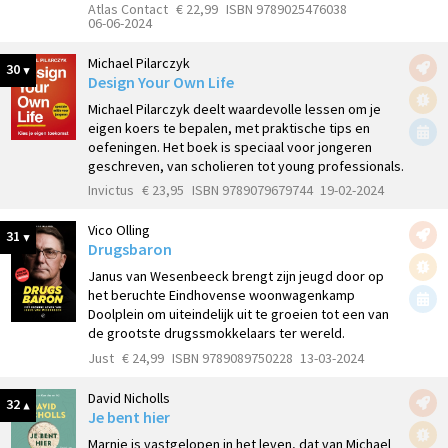
Atlas Contact
€ 22,99
ISBN 9789025476038
06-06-2024
Michael Pilarczyk
30
Design Your Own Life
Michael Pilarczyk deelt waardevolle lessen om je
eigen koers te bepalen, met praktische tips en
oefeningen. Het boek is speciaal voor jongeren
geschreven, van scholieren tot young professionals.
Invictus
€ 23,95
ISBN 9789079679744
19-02-2024
Vico Olling
31
Drugsbaron
Janus van Wesenbeeck brengt zijn jeugd door op
het beruchte Eindhovense woonwagenkamp
Doolplein om uiteindelijk uit te groeien tot een van
de grootste drugssmokkelaars ter wereld.
Just
€ 24,99
ISBN 9789089750228
13-03-2024
David Nicholls
32
Je bent hier
Marnie is vastgelopen in het leven, dat van Michael