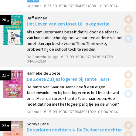
Kosmos
€ 27,50
ISBN 9789043934398
10-07-2024
Jeff Kinney
20
Het Leven van een loser 18. Inkoppertje.
Als Bram Botermans beseft dat hij door de afbraak
van hun oude schoolgebouw naar een andere school
moet dan zijn beste vriend Theo Thorbecke,
probeert hij de school toch te redden.
De Fontein Jeugd
€ 17,99
ISBN 9789026161759
04-06-2024
Hanneke de Zoete
21
De Zoete Zusjes logeren bij tante Taart
De tante van Saar en Janna heeft een eigen
taartenwinkel en bij haar logeren is het leukste wat
er is. Maar dan breekt tante Taart haar been. Hoe
moet dat nou met het logeerpartijtje en de winkel?
Kosmos
€ 15,99
ISBN 9789043931922
03-04-2024
Soraya Lane
22
De verloren dochters 4. De Zwitserse dochter