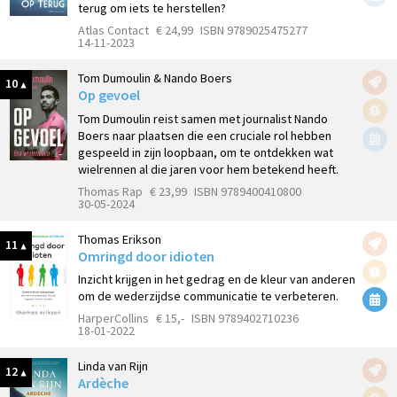
terug om iets te herstellen?
Atlas Contact
€ 24,99
ISBN 9789025475277
14-11-2023
Tom Dumoulin & Nando Boers
10
Op gevoel
Tom Dumoulin reist samen met journalist Nando
Boers naar plaatsen die een cruciale rol hebben
gespeeld in zijn loopbaan, om te ontdekken wat
wielrennen al die jaren voor hem betekend heeft.
Thomas Rap
€ 23,99
ISBN 9789400410800
30-05-2024
Thomas Erikson
11
Omringd door idioten
Inzicht krijgen in het gedrag en de kleur van anderen
om de wederzijdse communicatie te verbeteren.
HarperCollins
€ 15,-
ISBN 9789402710236
18-01-2022
Linda van Rijn
12
Ardèche