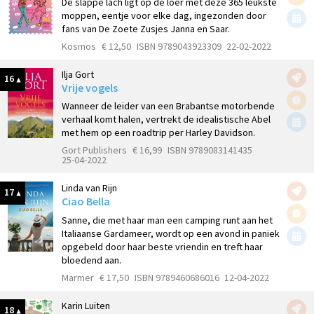
De slappe lach ligt op de loer met deze 365 leukste
moppen, eentje voor elke dag, ingezonden door
fans van De Zoete Zusjes Janna en Saar.
Kosmos
€ 12,50
ISBN 9789043923309
22-02-2022
Ilja Gort
16
Vrije vogels
Wanneer de leider van een Brabantse motorbende
verhaal komt halen, vertrekt de idealistische Abel
met hem op een roadtrip per Harley Davidson.
Gort Publishers
€ 16,99
ISBN 9789083141435
25-04-2022
Linda van Rijn
17
Ciao Bella
Sanne, die met haar man een camping runt aan het
Italiaanse Gardameer, wordt op een avond in paniek
opgebeld door haar beste vriendin en treft haar
bloedend aan.
Marmer
€ 17,50
ISBN 9789460686016
12-04-2022
Karin Luiten
18