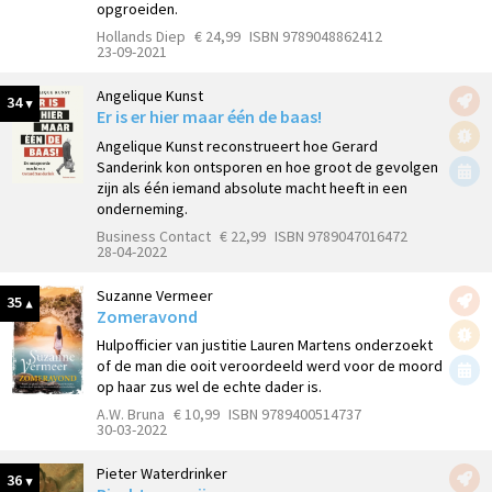
opgroeiden.
Hollands Diep
€ 24,99
ISBN 9789048862412
23-09-2021
Angelique Kunst
34
Er is er hier maar één de baas!
Angelique Kunst reconstrueert hoe Gerard
Sanderink kon ontsporen en hoe groot de gevolgen
zijn als één iemand absolute macht heeft in een
onderneming.
Business Contact
€ 22,99
ISBN 9789047016472
28-04-2022
Suzanne Vermeer
35
Zomeravond
Hulpofficier van justitie Lauren Martens onderzoekt
of de man die ooit veroordeeld werd voor de moord
op haar zus wel de echte dader is.
A.W. Bruna
€ 10,99
ISBN 9789400514737
30-03-2022
Pieter Waterdrinker
36