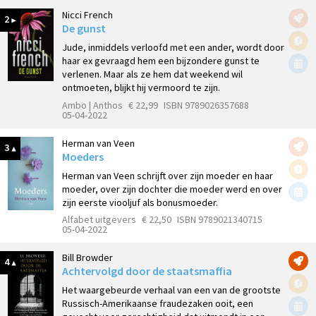
Nicci French
2
De gunst
Jude, inmiddels verloofd met een ander, wordt door
haar ex gevraagd hem een bijzondere gunst te
verlenen. Maar als ze hem dat weekend wil
ontmoeten, blijkt hij vermoord te zijn.
Ambo | Anthos
€ 22,99
ISBN 9789026357688
05-04-2022
Herman van Veen
3
Moeders
Herman van Veen schrijft over zijn moeder en haar
moeder, over zijn dochter die moeder werd en over
zijn eerste viooljuf als bonusmoeder.
Alfabet uitgevers
€ 22,50
ISBN 9789021340715
05-04-2022
Bill Browder
4
Achtervolgd door de staatsmaffia
Het waargebeurde verhaal van een van de grootste
Russisch-Amerikaanse fraudezaken ooit, een