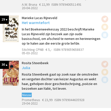
A.W. Bruna
€ 22,99
ISBN 9789400511491
20-04-2022
Marieke Lucas Rijneveld
29
Het warmtefort
In het Boekenweekessay 2022 beschrijft Marieke
Lucas Rijneveld zijn bezoek aan zijn oude
basisschool, om afscheid te nemen en herinneringen
op te halen aan die eerste grote liefde.
Stichting CPNB
€ 5,-
ISBN 9789059658837
05-03-2022
Rosita Steenbeek
30
Julia
Rosita Steenbeek gaat op zoek naar de omstreden
en vergeten dochter van keizer Augustus en wekt
haar, geholpen door geschiedschrijving, poëzie en
bezoeken aan Italië, tot leven.
Nieuw
Prometheus
€ 23,99
ISBN 9789044635928
29-04-2022