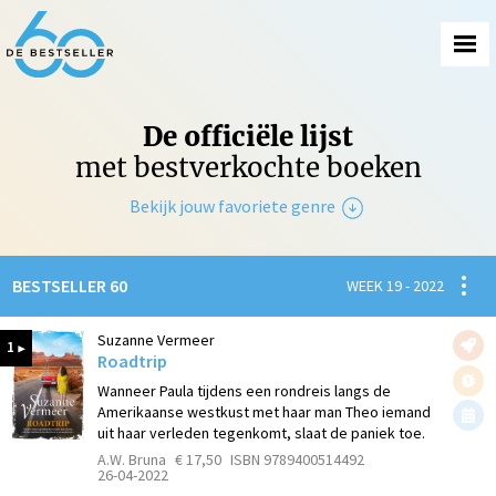
De officiële lijst
met bestverkochte boeken
Bekijk jouw favoriete genre
Non-Fictie
Spanni
BESTSELLER 60
WEEK 19 - 2022
Fictie
Suzanne Vermeer
1
Roadtrip
Wanneer Paula tijdens een rondreis langs de
Amerikaanse westkust met haar man Theo iemand
uit haar verleden tegenkomt, slaat de paniek toe.
A.W. Bruna
€ 17,50
ISBN 9789400514492
26-04-2022