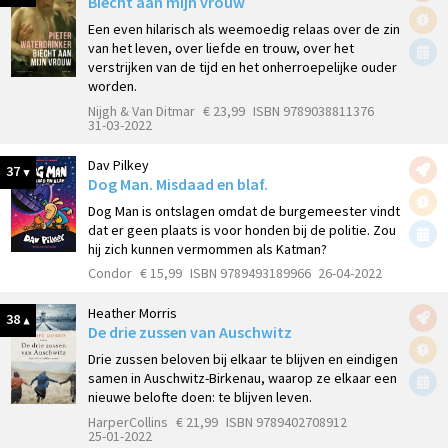
Biecht aan mijn vrouw
Een even hilarisch als weemoedig relaas over de zin
van het leven, over liefde en trouw, over het
verstrijken van de tijd en het onherroepelijke ouder
worden.
Nijgh & Van Ditmar
€ 23,99
ISBN 9789038811376
31-03-2022
Dav Pilkey
37
Dog Man. Misdaad en blaf.
Dog Man is ontslagen omdat de burgemeester vindt
dat er geen plaats is voor honden bij de politie. Zou
hij zich kunnen vermommen als Katman?
Condor
€ 15,99
ISBN 9789493189966
26-04-2022
Heather Morris
38
De drie zussen van Auschwitz
Drie zussen beloven bij elkaar te blijven en eindigen
samen in Auschwitz-Birkenau, waarop ze elkaar een
nieuwe belofte doen: te blijven leven.
HarperCollins
€ 21,99
ISBN 9789402708912
25-01-2022