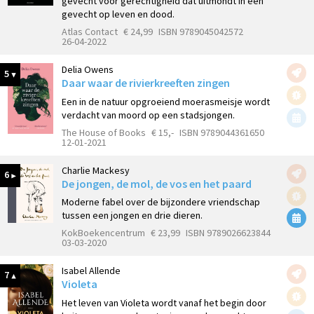
gevecht voor gerechtigheid dat uitmondt in een
gevecht op leven en dood.
Atlas Contact
€ 24,99
ISBN 9789045042572
26-04-2022
Delia Owens
5
Daar waar de rivierkreeften zingen
Een in de natuur opgroeiend moerasmeisje wordt
verdacht van moord op een stadsjongen.
The House of Books
€ 15,-
ISBN 9789044361650
12-01-2021
Charlie Mackesy
6
De jongen, de mol, de vos en het paard
Moderne fabel over de bijzondere vriendschap
tussen een jongen en drie dieren.
KokBoekencentrum
€ 23,99
ISBN 9789026623844
03-03-2020
Isabel Allende
7
Violeta
Het leven van Violeta wordt vanaf het begin door