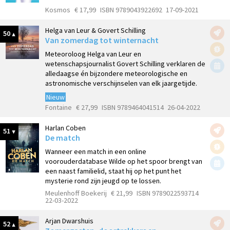
Kosmos
€ 17,99
ISBN 9789043922692
17-09-2021
Helga van Leur & Govert Schilling
50
Van zomerdag tot winternacht
Meteoroloog Helga van Leur en
wetenschapsjournalist Govert Schilling verklaren de
alledaagse én bijzondere meteorologische en
astronomische verschijnselen van elk jaargetijde.
Nieuw
Fontaine
€ 27,99
ISBN 9789464041514
26-04-2022
Harlan Coben
51
De match
Wanneer een match in een online
voorouderdatabase Wilde op het spoor brengt van
een naast familielid, staat hij op het punt het
mysterie rond zijn jeugd op te lossen.
Meulenhoff Boekerij
€ 21,99
ISBN 9789022593714
22-03-2022
Arjan Dwarshuis
52