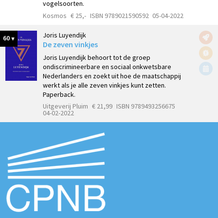
vogelsoorten.
Kosmos
€ 25,-
ISBN 9789021590592
05-04-2022
Joris Luyendijk
60
De zeven vinkjes
Joris Luyendijk behoort tot de groep
ondiscrimineerbare en sociaal onkwetsbare
Nederlanders en zoekt uit hoe de maatschappij
werkt als je alle zeven vinkjes kunt zetten.
Paperback.
Uitgeverij Pluim
€ 21,99
ISBN 9789493256675
04-02-2022