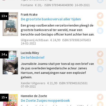
Fontaine
€ 20,-
ISBN 9789464040890
16-09-2021
Frank Krake
13
De grootste bankoverval aller tijden
Een groep vastberaden verzetsvrienden pleegt de
grootste bankoverval ter wereld, maar een
beruchte oud-Gestapo officier komt achter hen aan.
Uitgeverij Achtbaan
€ 24,99
ISBN 9789082476453
24-02-2022
Lucinda Riley
14
De liefdesbrief
Journaliste Joanna stuit per toeval op een brief van
de pas overleden legendarische acteur James
Harrison, met aanwijzingen naar een explosief
geheim.
Xander Uitgevers
€ 21,99
ISBN 9789401615631
07-09-2021
Hanneke de Zoete
15
De Zoete Zusjes moppenboek