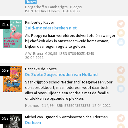
Nieuw
Borgerhoff & Lamberigts
€ 22,99
ISBN 9789463936675
31-03-2022
Kimberley Klaver
21
Zuid-moeders breken niet
Als Poppy na haar wereldreis dolverliefd én zwanger
bij chef-kok Alex in Amsterdam-Zuid komt wonen,
blijken daar eigen regels te gelden.
A.W. Bruna
€ 20,99
ISBN 9789400514249
20-04-2022
Hanneke de Zoete
22
De Zoete Zusjes houden van Holland
Saar krijgt op school ‘Nederland’ toegewezen voor
een spreekbeurt, maar iedereen weet daar toch
alles al over? Tijdens een rondreis met de familie
ontdekken ze bijzondere plekken.
Kosmos
€ 14,99
ISBN 9789043923378
12-04-2022
Michel van Egmond & Antoinnette Scheulderman
23
Derksen