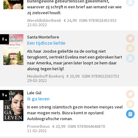
buitengewone gebeurtenissen gekenmerkt,
waarover zij schrijft in een brief aan iemand van wie
zij zielsveel houdt.
Wereldbibliotheek
€ 24,99
ISBN 9789028451933
22-02-2022
Santa Montefiore
8
Een tijdloze liefde
Als haar Joodse geliefde na de oorlog niet
terugkomt, vertrekt Evelina met een gebroken hart
naar Amerika, maar jaren later loopt ze hem daar
alsnog tegen het lijf.
Meulenhoff Boekerij
€ 20,99
ISBN 9789022583753
29-03-2022
Lale Gül
9
Ik ga leven
In een streng islamitisch gezin moeten meisjes veel
maar mogen niets. Büsra komt in opstand.
Autobiografische roman.
Prometheus
€ 20,99
ISBN 9789044646870
11-02-2021