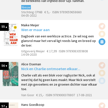
de betekenis van vrijheid door Gijs Tuinman.
Nieuw
Stichting CPNB
€ 5,-
ISBN 9789059658660
04-05-2022
Maike Meijer
55
Wen er maar aan
Dagboek van een werkloze actrice. Ze wil nog een
glansrol maar het verval ligt reeds lang en breed op
de loer.
Uitgeverij Meijer
€ 17,99
ISBN 9789083059808
14-09-2020
Alice Oseman
56
Nick en Charlie ontmoeten elkaar...
Charlie valt als een blok voor rugbyster Nick, ook al
weet hij dat hij geen kans maakt. Maar Nick worstelt
met zijn gevoelens en ze groeien dichter naar elkaar
toe.
Van Goor
€ 15,-
ISBN 9789000378807
17-08-2021
Hans Goedkoop
57