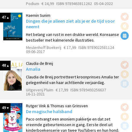
Podium
€ 24,99
ISBN 9789463811262
05-04-2022
Haemin Sunim
47
Dingen die je alleen ziet als je er de tijd voor
neemt
Het belang van rust in een drukke wereld. Koreaanse
bestseller met kalmerende illustraties.
Meulenhoff Boekerij
€ 17,99
ISBN 9789022581124
09-06-2017
Claudia de Breij
48
Amalia
Claudia de Breij portretteert kroonprinses Amalia ter
gelegenheid van haar achttiende verjaardag.
Uitgeverij Pluim
€ 17,99
ISBN 9789493256637
16-11-2021
Rutger Vink & Thomas van Grinsven
49
De magische halsband
Paco ontvangt een anoniem pakketje en dat zet
vreemde gebeurtenissen in gang. Eerste deel uit
kinderboekenserie van twee YouTubers en hun hond.