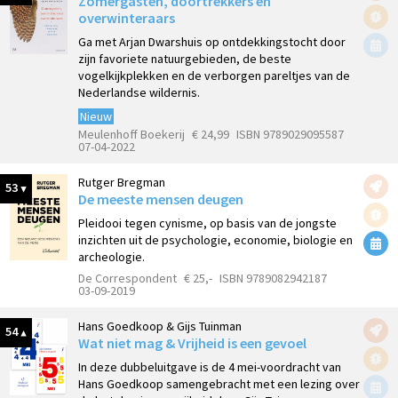
Zomergasten, doortrekkers en
overwinteraars
Ga met Arjan Dwarshuis op ontdekkingstocht door
zijn favoriete natuurgebieden, de beste
vogelkijkplekken en de verborgen pareltjes van de
Nederlandse wildernis.
Nieuw
Meulenhoff Boekerij
€ 24,99
ISBN 9789029095587
07-04-2022
Rutger Bregman
53
De meeste mensen deugen
Pleidooi tegen cynisme, op basis van de jongste
inzichten uit de psychologie, economie, biologie en
archeologie.
De Correspondent
€ 25,-
ISBN 9789082942187
03-09-2019
Hans Goedkoop & Gijs Tuinman
54
Wat niet mag & Vrijheid is een gevoel
In deze dubbeluitgave is de 4 mei-voordracht van
Hans Goedkoop samengebracht met een lezing over