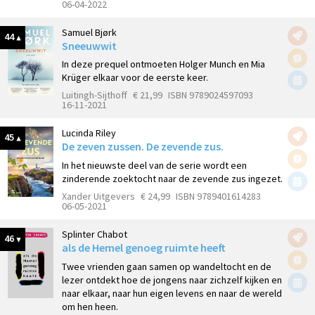
06-04-2022
Samuel Bjørk
44
Sneeuwwit
In deze prequel ontmoeten Holger Munch en Mia
Krüger elkaar voor de eerste keer.
Luitingh-Sijthoff
€ 21,99
ISBN 9789024597093
16-11-2021
Lucinda Riley
45
De zeven zussen. De zevende zus.
In het nieuwste deel van de serie wordt een
zinderende zoektocht naar de zevende zus ingezet.
Xander Uitgevers
€ 24,99
ISBN 9789401614283
06-05-2021
Splinter Chabot
46
als de Hemel genoeg ruimte heeft
Twee vrienden gaan samen op wandeltocht en de
lezer ontdekt hoe de jongens naar zichzelf kijken en
naar elkaar, naar hun eigen levens en naar de wereld
om hen heen.