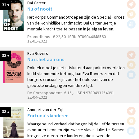
Dai Carter
31
Nu of nooit
Het Korps Commandotroepen zijn de Special Forces
van de Koninklijke Landmacht. Dai Carter leert je
mentale kracht toe te passen in je eigen leven.
Prometheus
€ 22,50
ISBN 9789044648560
12-01-2022
Eva Rovers
32
Nu is het aan ons
Politiek moet je niet uitsluitend aan politici overlaten.
In dit vlammende betoog laat Eva Rovers zien dat
burgers cruciaal zijn voor het oplossen van de
grootste uitdagingen van deze tijd.
De Correspondent
€ 15,-
ISBN 9789493254091
22-04-2022
Annejet van der Zijl
33
Fortuna's kinderen
Waargebeurd verhaal dat begon bij de liefde tussen
avonturier Leon en zijn zwarte slavin Juliette. Samen
kregen ze meerdere kinderen, die in weelde