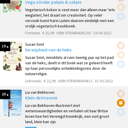
Vega zónder pakjes & zakjes
Vegetarisch koken is veel meer dan alleen maar 'iets
weglaten', het draait om creativiteit. Op veler
verzoek komt Karin Luiten daarom eindelijk met een
vrolijk vegetarisch kookboek.
Fontaine
€ 25,99
ISBN 9789464041255
19-04-2022
Susan Smit
19
De wijsheid van de heks
Susan Smit, inmiddels al ruim twintig jaar op het pad
van de heks, deelt in dit boek wat ze geleerd heeft
op haar persoonlijke ontwikkelingsreis door de
natuurreligie.
Lebowski
€ 22,99
ISBN 9789048864812
31-03-2022
Lia van Bekhoven
20
Klein-Brittannië
Lia van Bekhoven illustreert met
wetenswaardigheden en verhalen uit haar Britse
leven hoe het Verenigd Koninkrijk, een ooit groot
land, klein kan zijn.