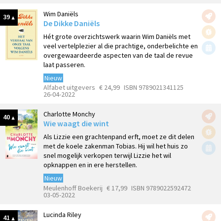
Wim Daniëls
39
De Dikke Daniëls
Hét grote overzichtswerk waarin Wim Daniëls met
veel vertelplezier al die prachtige, onderbelichte en
overgewaardeerde aspecten van de taal de revue
laat passeren.
Nieuw
Alfabet uitgevers
€ 24,99
ISBN 9789021341125
26-04-2022
Charlotte Monchy
40
Wie waagt die wint
Als Lizzie een grachtenpand erft, moet ze dit delen
met de koele zakenman Tobias. Hij wil het huis zo
snel mogelijk verkopen terwijl Lizzie het wil
opknappen en in ere herstellen.
Nieuw
Meulenhoff Boekerij
€ 17,99
ISBN 9789022592472
03-05-2022
Lucinda Riley
41