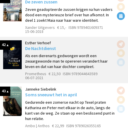
De zeven zussen
Zeven geadopteerde zussen krijgen na hun vaders
dood een mysterieuze brief over hun afkomst. In
deel 1 zoekt Maia naar haar ware identiteit.
Xander Uitgevers
€ 15,-
ISBN 9789401609371
15-06-2018
Esther Verhoef
42
De Nachtdienst
Als een dierenarts gedwongen wordt een
zwaargewonde man te opereren verandert haar
leven en dat van haar dochter compleet.
Prometheus
€ 22,50
ISBN 9789044643589
06-07-2021
Janneke Siebelink
43
Soms sneeuwt het in april
Gedurende een zomerse nacht op Texel praten
Katharina en Peter met elkaar in de auto, langs de
kant van de weg. Ze staan op een beslissend punt in
hun relatie.
Ambo | Anthos
€ 22,99
ISBN 9789026355165