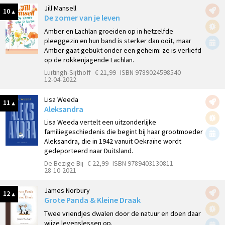
Jill Mansell
10
De zomer van je leven
Amber en Lachlan groeiden op in hetzelfde
pleeggezin en hun band is sterker dan ooit, maar
Amber gaat gebukt onder een geheim: ze is verliefd
op de rokkenjagende Lachlan.
Luitingh-Sijthoff
€ 21,99
ISBN 9789024598540
12-04-2022
Lisa Weeda
11
Aleksandra
Lisa Weeda vertelt een uitzonderlijke
familiegeschiedenis die begint bij haar grootmoeder
Aleksandra, die in 1942 vanuit Oekraïne wordt
gedeporteerd naar Duitsland.
De Bezige Bij
€ 22,99
ISBN 9789403130811
28-10-2021
James Norbury
12
Grote Panda & Kleine Draak
Twee vriendjes dwalen door de natuur en doen daar
wijze levenslessen op.