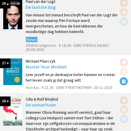
Paul van der Lugt
26
De laatste dag
Van minuut tot minuut beschrijft Paul van der Lugt die
zesde mei waarop Pim Fortuyn werd
neergeschoten, en hoe de betrokkenen die
noodlottige dag hebben beleefd.
Nieuw
Alfabet uitgevers
€ 18,99
ISBN 9789021341682
26-04-2022
Michael Pilarczyk
27
Master Your Mindset
Leer jezelf en je denkwijze beter kennen en creëer
het leven zoals jij dat graag wilt.
Invictus
€ 21,95
ISBN 9789079679669
26-11-2020
Cilla & Rolf Börjlind
28
De samaritaan
Wanneer Olivia Rönning wordt vermist, gaat haar
collega Lisa Hedqvist samen met Tom Stilton – die
daarvoor zijn zelfgekozen coronaquarantaine in de
Stockholm-archipel beëindigt – naar haar op zoek.