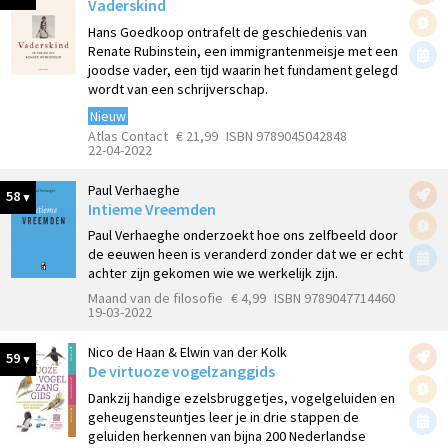
Vaderskind
Hans Goedkoop ontrafelt de geschiedenis van
Renate Rubinstein, een immigrantenmeisje met een
joodse vader, een tijd waarin het fundament gelegd
wordt van een schrijverschap.
Nieuw
Atlas Contact
€ 21,99
ISBN 9789045042848
22-04-2022
Paul Verhaeghe
58
Intieme Vreemden
Paul Verhaeghe onderzoekt hoe ons zelfbeeld door
de eeuwen heen is veranderd zonder dat we er echt
achter zijn gekomen wie we werkelijk zijn.
Maand van de filosofie
€ 4,99
ISBN 9789047714460
19-03-2022
Nico de Haan & Elwin van der Kolk
59
De virtuoze vogelzanggids
Dankzij handige ezelsbruggetjes, vogelgeluiden en
geheugensteuntjes leer je in drie stappen de
geluiden herkennen van bijna 200 Nederlandse