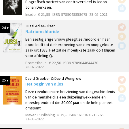
Biografisch portret van controversieel tv-icoon
Johan Derksen.
Inside
€ 21,99
ISBN 9789048858675
28-05-2021
Jussi Adler-Olsen
24
Natriumchloride
Een zestigjarige vrouw pleegt zelfmoord en haar
dood leidt tot de heropening van een onopgeloste
zaak uit 1988. Het zal de moeilijkste zaak ooit blijken
voor afdeling Q.
Prometheus
€ 22,50
ISBN 9789044644470
28-02-2022
David Graeber & David Wengrow
25
Het begin van alles
Deze revolutionaire herziening van de geschiedenis
van de mensheid is een duizelingwekkende en
meeslepende rit die 30.000 jaar en de hele planeet
omspant.
Maven Publishing
€ 35,-
ISBN 9789493213265
31-03-2022