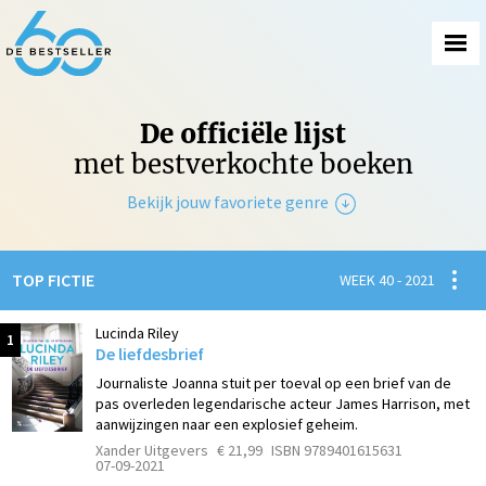
De officiële lijst
met bestverkochte boeken
Bekijk jouw favoriete genre
Non-Fictie
Spanni
TOP FICTIE
WEEK 40 - 2021
Fictie
Lucinda Riley
1
De liefdesbrief
Journaliste Joanna stuit per toeval op een brief van de
pas overleden legendarische acteur James Harrison, met
aanwijzingen naar een explosief geheim.
Xander Uitgevers
€ 21,99
ISBN 9789401615631
07-09-2021