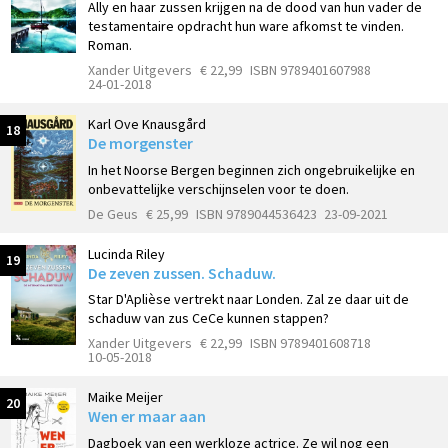
Ally en haar zussen krijgen na de dood van hun vader de
testamentaire opdracht hun ware afkomst te vinden.
Roman.
Xander Uitgevers
€ 22,99
ISBN 9789401607988
24-01-2018
Karl Ove Knausgård
18
De morgenster
In het Noorse Bergen beginnen zich ongebruikelijke en
onbevattelijke verschijnselen voor te doen.
De Geus
€ 25,99
ISBN 9789044536423
23-09-2021
Lucinda Riley
19
De zeven zussen. Schaduw.
Star D'Aplièse vertrekt naar Londen. Zal ze daar uit de
schaduw van zus CeCe kunnen stappen?
Xander Uitgevers
€ 22,99
ISBN 9789401608718
10-05-2018
Maike Meijer
20
Wen er maar aan
Dagboek van een werkloze actrice. Ze wil nog een