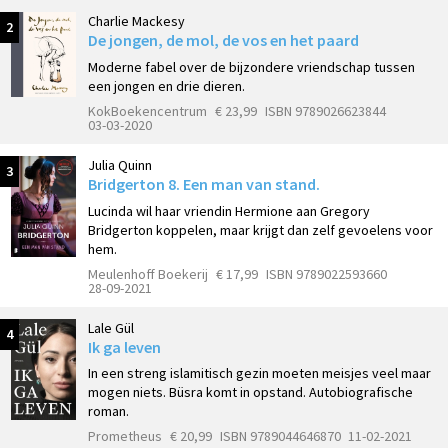
Charlie Mackesy
2
De jongen, de mol, de vos en het paard
Moderne fabel over de bijzondere vriendschap tussen
een jongen en drie dieren.
KokBoekencentrum
€ 23,99
ISBN 9789026623844
03-03-2020
Julia Quinn
3
Bridgerton 8. Een man van stand.
Lucinda wil haar vriendin Hermione aan Gregory
Bridgerton koppelen, maar krijgt dan zelf gevoelens voor
hem.
Meulenhoff Boekerij
€ 17,99
ISBN 9789022593660
28-09-2021
Lale Gül
4
Ik ga leven
In een streng islamitisch gezin moeten meisjes veel maar
mogen niets. Büsra komt in opstand. Autobiografische
roman.
Prometheus
€ 20,99
ISBN 9789044646870
11-02-2021