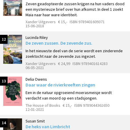
Zeven geadopteerde zussen krijgen na hun vaders dood
een mysterieuze brief over hun afkomst. In deel 1 zoekt
Maia naar haar ware identiteit.
Xander Uitgevers
€ 15,-
ISBN 9789401609371
15-06-2018
Lucinda Riley
12
De zeven zussen. De zevende zus.
In het nieuwste deel van de serie wordt een zinderende
zoektocht naar de zevende zus ingezet.
Xander Uitgevers
€ 24,99
ISBN 9789401614283
06-05-2021
Delia Owens
13
Daar waar de rivierkreeften zingen
Een in de natuur opgroeiend moerasmeisje wordt
verdacht van moord op een stadsjongen.
The House of Books
€ 15,-
ISBN 9789044361650
12-01-2021
Susan Smit
14
De heks van Limbricht