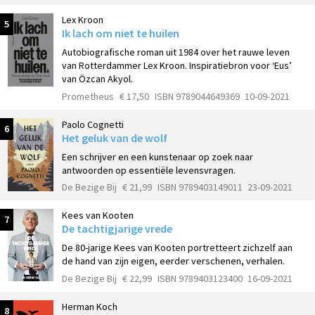
Lex Kroon
5
Ik lach om niet te huilen
Autobiografische roman uit 1984 over het rauwe leven
van Rotterdammer Lex Kroon. Inspiratiebron voor ‘Eus’
van Özcan Akyol.
Prometheus
€ 17,50
ISBN 9789044649369
10-09-2021
Paolo Cognetti
6
Het geluk van de wolf
Een schrijver en een kunstenaar op zoek naar
antwoorden op essentiële levensvragen.
De Bezige Bij
€ 21,99
ISBN 9789403149011
23-09-2021
Kees van Kooten
7
De tachtigjarige vrede
De 80-jarige Kees van Kooten portretteert zichzelf aan
de hand van zijn eigen, eerder verschenen, verhalen.
De Bezige Bij
€ 22,99
ISBN 9789403123400
16-09-2021
Herman Koch
8