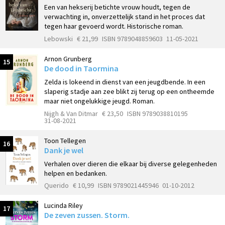
Een van hekserij betichte vrouw houdt, tegen de
verwachting in, onverzettelijk stand in het proces dat
tegen haar gevoerd wordt. Historische roman.
Lebowski
€ 21,99
ISBN 9789048859603
11-05-2021
Arnon Grunberg
15
De dood in Taormina
Zelda is lokeend in dienst van een jeugdbende. In een
slaperig stadje aan zee blikt zij terug op een ontheemde
maar niet ongelukkige jeugd. Roman.
Nijgh & Van Ditmar
€ 23,50
ISBN 9789038810195
31-08-2021
Toon Tellegen
16
Dank je wel
Verhalen over dieren die elkaar bij diverse gelegenheden
helpen en bedanken.
Querido
€ 10,99
ISBN 9789021445946
01-10-2012
Lucinda Riley
17
De zeven zussen. Storm.