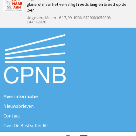
glansrol maar het verval ligt reeds lang en breed op de
loer.
Uitgeverij Meijer
€ 17,99
ISBN 9789083059808
14-09-2020
Meer informatie
Nieuwsbrieven
Contact
Over De Bestseller 60