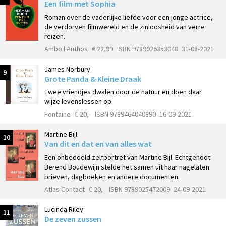
Een film met Sophia
Roman over de vaderlijke liefde voor een jonge actrice,
de verdorven filmwereld en de zinloosheid van verre
reizen.
Ambo l Anthos
€ 22,99
ISBN 9789026353048
31-08-2021
James Norbury
9
Grote Panda & Kleine Draak
Twee vriendjes dwalen door de natuur en doen daar
wijze levenslessen op.
Fontaine
€ 20,-
ISBN 9789464040890
16-09-2021
Martine Bijl
10
Van dit en dat en van alles wat
Een onbedoeld zelfportret van Martine Bijl. Echtgenoot
Berend Boudewijn stelde het samen uit haar nagelaten
brieven, dagboeken en andere documenten.
Atlas Contact
€ 20,-
ISBN 9789025472009
24-09-2021
Lucinda Riley
11
De zeven zussen