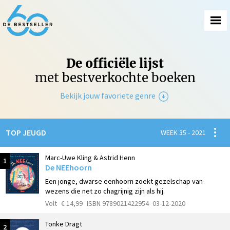
De officiële lijst
met bestverkochte boeken
Bekijk jouw favoriete genre
Non-Fictie
Spanni
TOP JEUGD
WEEK 35 - 2021
Fictie
Marc-Uwe Kling & Astrid Henn
1
De NEEhoorn
Een jonge, dwarse eenhoorn zoekt gezelschap van
wezens die net zo chagrijnig zijn als hij.
Volt
€ 14,99
ISBN 9789021422954
03-12-2020
Tonke Dragt
2