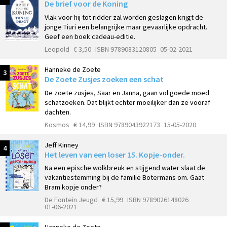
De brief voor de Koning
Vlak voor hij tot ridder zal worden geslagen krijgt de
jonge Tiuri een belangrijke maar gevaarlijke opdracht.
Geef een boek cadeau-editie.
Leopold
€ 3,50
ISBN 9789083120805
05-02-2021
Hanneke de Zoete
3
De Zoete Zusjes zoeken een schat
De zoete zusjes, Saar en Janna, gaan vol goede moed
schatzoeken. Dat blijkt echter moeilijker dan ze vooraf
dachten.
Kosmos
€ 14,99
ISBN 9789043922173
15-05-2020
Jeff Kinney
4
Het leven van een loser 15. Kopje-onder.
Na een epische wolkbreuk en stijgend water slaat de
vakantiestemming bij de familie Botermans om. Gaat
Bram kopje onder?
De Fontein Jeugd
€ 15,99
ISBN 9789026148026
01-06-2021