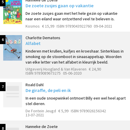
Hanneke de Zoete
5
De zoete zusjes gaan op vakantie
De zoete zusjes gaan met het hele gezin op vakantie
naar een eiland waar ontzettend veel te beleven is.
Kosmos
€ 15,99
ISBN 9789043922760
09-04-2021
Charlotte Dematons
6
Alfabet
Kinderen met krullen, kuifjes en kroeshaar. Sinterklaas in
smoking op de stoomboot in sinaasappelsap. Woorden
van elke letter van het alfabet in kleurrijk beeld.
Uitgeverij Hoogland & Van Klaveren
€ 24,90
ISBN 9789089673275
05-06-2020
Roald Dahl
7
De giraffe, de peli en ik
In een oude snoepwinkel ontmoet Billy een wel heel apart
stel dieren.
De Fontein Jeugd
€ 5,99
ISBN 9789026156342
13-07-2021
Hanneke de Zoete
8