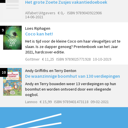
Het grote Zoete Zusjes vakantiedoeboek
Alfabet Uitgevers
€ 0,-
ISBN 9789043922906
14-06-2021
Loes Riphagen
9
Coco kan het!
Het is tijd voor de kleine Coco om haar vleugeltjes uit te
slaan. Is ze dapper genoeg? Prentenboek van het Jaar
2021, hardcover-editie.
Gottmer
€ 11,25
ISBN 9789025771928
10-10-2019
Andy Griffiths en Terry Denton
10
De waanzinnige boomhut van 130 verdiepingen
Andy en Terry bouwden weer 13 verdiepingen op hun
boomhut en worden ontvoerd door een vliegende
oogbol.
Lannoo
€ 15,99
ISBN 9789401473118
09-02-2021