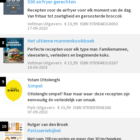
500 airfryer gerechten
Recepten voor de airfryer voor elk moment van de dag.
Van frituur tot zoetigheid en geroosterde broccoli.
Veltman Uitgevers
€ 10,99
ISBN 9789048318650
17-09-2020
Het ultieme mannenkookboek
8
Perfecte recepten voor elk type man. Familiemannen,
vleeseters, verleiders en beginnende koks.
Veltman Uitgevers
€ 13,99
ISBN 9789048316267
16-04-2018
Yotam Ottolenghi
9
Simpel
Ottolenghi simpel? Raar maar waar: deze recepten zijn
eenvoudig én verleidelijk van smaak.
Park Uitgevers
€ 33,99
ISBN 9789059568266
07-09-2018
Rutger van den Broek
10
Patisseriebijbel
Met ruim 200 recepten en meer dan 30 technieken