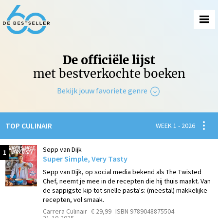
De officiële lijst
met bestverkochte boeken
Bekijk jouw favoriete genre
Non-Fictie
Spanni
TOP CULINAIR
WEEK 1 - 2026
Fictie
Sepp van Dijk
1
Super Simple, Very Tasty
Sepp van Dijk, op social media bekend als The Twisted
Chef, neemt je mee in de recepten die hij thuis maakt. Van
de sappigste kip tot snelle pasta's: (meestal) makkelijke
recepten, vol smaak.
Carrera Culinair
€ 29,99
ISBN 9789048875504