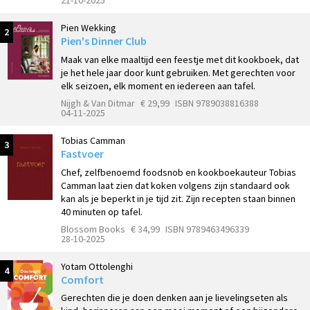
21-10-2025
Pien Wekking
2
Pien's Dinner Club
Maak van elke maaltijd een feestje met dit kookboek, dat
je het hele jaar door kunt gebruiken. Met gerechten voor
elk seizoen, elk moment en iedereen aan tafel.
Nijgh & Van Ditmar
€ 29,99
ISBN 9789038816388
04-11-2025
Tobias Camman
3
Fastvoer
Chef, zelfbenoemd foodsnob en kookboekauteur Tobias
Camman laat zien dat koken volgens zijn standaard ook
kan als je beperkt in je tijd zit. Zijn recepten staan binnen
40 minuten op tafel.
Blossom Books
€ 34,99
ISBN 9789463496339
28-10-2025
Yotam Ottolenghi
4
Comfort
Gerechten die je doen denken aan je lievelingseten als