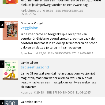
kind, herinneren aan een mooi moment of een bijzondere
plek, of je simpelweg voeden na een zware dag.
Park Uitgevers
€ 29,99
ISBN 9789059564169
05-09-2024
Ghislaine Voogd
5
Veggilaine
In de voedzame en toegankelijke recepten van
vegetariër Ghislaine Voogd spelen groenten vaak de
hoofdrol. Daarnaast is ze dol op fermenteren en brood
bakken en dat zie je terug in haar recepten.
Spectrum
€ 29,99
ISBN 9789000394975
17-09-2024
Jamie Oliver
6
Eet jezelf gezond
Jamie Oliver laat zien dat het niet gaat om wat je niet
mag eten, maar om wat er allemaal wél kan. Met 50
healthy hacks en een maaltijdplan van twee weken als
kickstarter.
Kosmos
€ 29,99
ISBN 9789043940009
11-09-2025
Valentina Harris
7