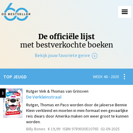
De officiële lijst
met bestverkochte boeken
Bekijk jouw favoriete genre
Non-Fictie
Spanni
TOP JEUGD
WEEK 46 - 2025
Fictie
Rutger Vink & Thomas van Grinsven
1
De Verkleinstraal
Rutger, Thomas en Paco worden door de jaloerse Bennie
Klein verkleind en moeten in mini-formaat een gevaarlijke
reis dwars door Amerika maken om weer groot te kunnen
worden.
Billy Bones
€ 19,99
ISBN 9789030510765
02-09-2025