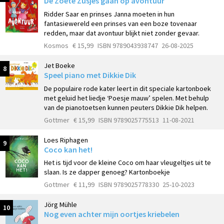
De Zoete Zusjes gaan op avontuur
Ridder Saar en prinses Janna moeten in hun
fantasiewereld een prinses van een boze tovenaar
redden, maar dat avontuur blijkt niet zonder gevaar.
Kosmos
€ 15,99
ISBN 9789043938747
26-08-2025
Jet Boeke
8
Speel piano met Dikkie Dik
De populaire rode kater leert in dit speciale kartonboek
met geluid het liedje ‘Poesje mauw’ spelen. Met behulp
van de pianotoetsen kunnen peuters Dikkie Dik helpen.
Gottmer
€ 15,99
ISBN 9789025775513
11-08-2021
Loes Riphagen
9
Coco kan het!
Het is tijd voor de kleine Coco om haar vleugeltjes uit te
slaan. Is ze dapper genoeg? Kartonboekje
Gottmer
€ 11,99
ISBN 9789025778330
25-10-2023
Jörg Mühle
10
Nog even achter mijn oortjes kriebelen