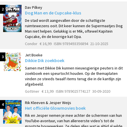
Dav Pilkey
2
Dog Man en de Cupcake-klus
De stad wordt aangevallen door de schattigste
ruimtewezens ooit. Dit keer kunnen de Supermaatjes Dog
Man niet helpen. Gelukkig is er Mik, oftewel Kapitein
Cupcake, én de knorrige kat Opa.
Condor
€ 16,99
ISBN 9789493356894
21-10-2025
Jet Boeke
3
Dikkie Dik zoekboek
Samen met Dikkie Dik kunnen nieuwsgierige peuters in dit
zoekboek een speurtocht houden. Op de themaplaten
vinden ze steeds twaalf items terug die in de kantlijn zijn
afgebeeld.
Gottmer
€ 13,99
ISBN 9789025774127
30-09-2020
Rik Kleeven & Jesper Weijs
4
Het officiële Glowmovies boek
Rik en Jesper nemen je mee achter de schermen van hun
YouTube-avontuur, van hun allereerste video’s tot de
grootste bouwwerken. Ze delen alles wat je altijd al wilde