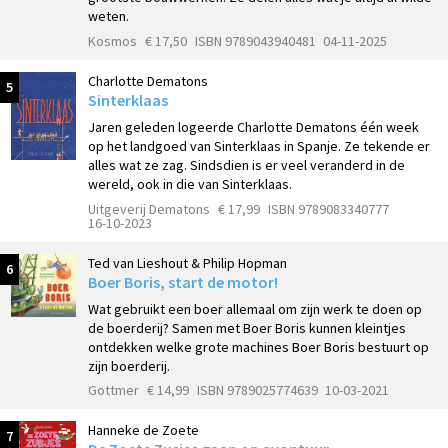
weten.
Kosmos
€ 17,50
ISBN 9789043940481
04-11-2025
Charlotte Dematons
5
Sinterklaas
Jaren geleden logeerde Charlotte Dematons één week
op het landgoed van Sinterklaas in Spanje. Ze tekende er
alles wat ze zag. Sindsdien is er veel veranderd in de
wereld, ook in die van Sinterklaas.
Uitgeverij Dematons
€ 17,99
ISBN 9789083340777
16-10-2023
Ted van Lieshout & Philip Hopman
6
Boer Boris, start de motor!
Wat gebruikt een boer allemaal om zijn werk te doen op
de boerderij? Samen met Boer Boris kunnen kleintjes
ontdekken welke grote machines Boer Boris bestuurt op
zijn boerderij.
Gottmer
€ 14,99
ISBN 9789025774639
10-03-2021
Hanneke de Zoete
7